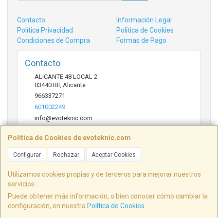
Contacto
Información Legal
Política Privacidad
Política de Cookies
Condiciones de Compra
Formas de Pago
Contacto
ALICANTE 48 LOCAL 2
03440
IBI
,
Alicante
966337271
601002249
info@evoteknic.com
Política de Cookies de evoteknic.com
Horario
Configurar
Rechazar
Aceptar Cookies
09:30 A 20:30
Utilizamos cookies propias y de terceros para mejorar nuestros
servicios.
Puede obtener más información, o bien conocer cómo cambiar la
ALICANTE 48 LOCAL 2, 03440, Alicante, España. - C.I.F.: B54578497 - Tfno:
configuración, en nuestra
Política de Cookies
.
601002249