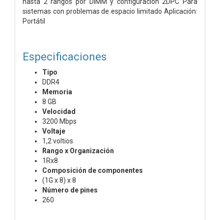
hasta 2 rangos por DIMM y configuración 2DPC Para
sistemas con problemas de espacio limitado Aplicación:
Portátil
Especificaciones
Tipo
DDR4
Memoria
8 GB
Velocidad
3200 Mbps
Voltaje
1,2 voltios
Rango x Organización
1Rx8
Composición de componentes
(1G x 8) x 8
Número de pines
260