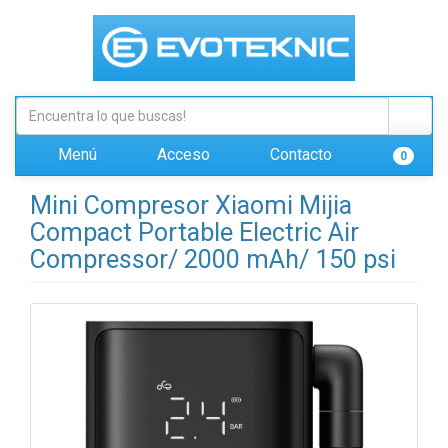
Menú
Acceso
Contacto
0
Mini Compresor Xiaomi Mijia
Compact Portable Electric Air
Compressor/ 2000 mAh/ 150 psi