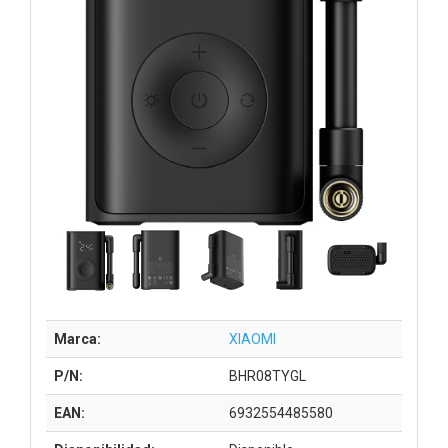
Marca:
XIAOMI
P/N:
BHR08TYGL
EAN:
6932554485580