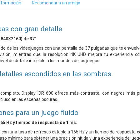
nformación
Recomendar a un amigo
as con gran detalle
3840X2160) de 37”
o de los videojuegos con una pantalla de 37 pulgadas que te envuelv
isión, mientras que la resolución 4K UHD mejora tu experiencia co
vel de detalle increíble a los mundos de los juegos.
detalles escondidos en las sombras
completo. DisplayHDR 600 ofrece más contraste, con negros más pro
ncluso en las escenas oscuras.
rones para un juego fluido
65 Hz y tiempo de respuesta de 1 ms.
con una tasa de refresco estable a 165 Hz y un tiempo de respuesta c
aso mínimo para obtener una precisión nítida y una experiencia de juego 