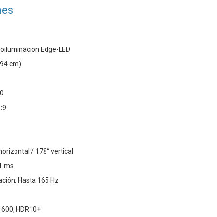
nes
troiluminación Edge-LED
(94 cm)
60
:9
horizontal / 178° vertical
 1 ms
ación: Hasta 165 Hz
s
 600, HDR10+