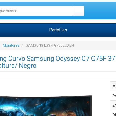
Portatiles
Monitores
SAMSUNG LS37FG756EUXEN
ng Curvo Samsung Odyssey G7 G75F 37"
altura/ Negro
M
P
E
Di