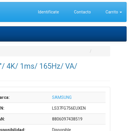
Identifícate
Contacto
Carrito
/ 4K/ 1ms/ 165Hz/ VA/
arca:
SAMSUNG
/N:
LS37FG756EUXEN
AN:
8806097438519
sponibilidad:
Disponible