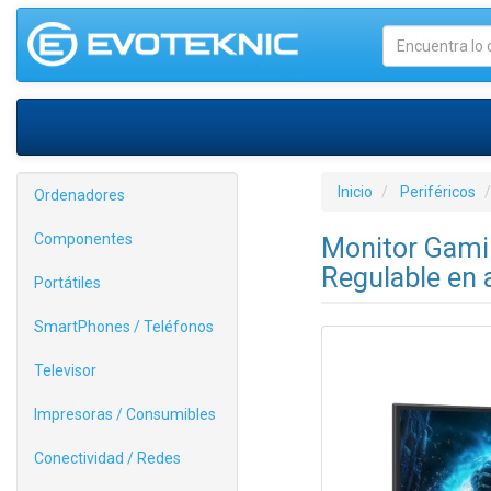
Inicio
Periféricos
Ordenadores
Componentes
Monitor Gami
Regulable en 
Portátiles
SmartPhones / Teléfonos
Televisor
Impresoras / Consumibles
Conectividad / Redes