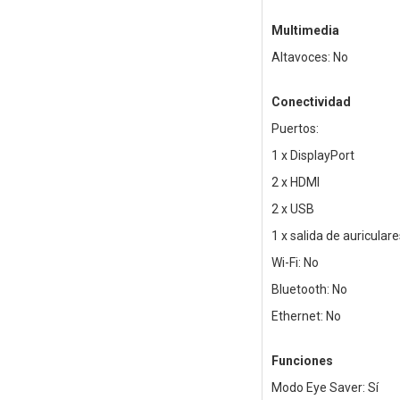
Multimedia
Altavoces: No
Conectividad
Puertos:
1 x DisplayPort
2 x HDMI
2 x USB
1 x salida de auriculare
Wi-Fi: No
Bluetooth: No
Ethernet: No
Funciones
Modo Eye Saver: Sí