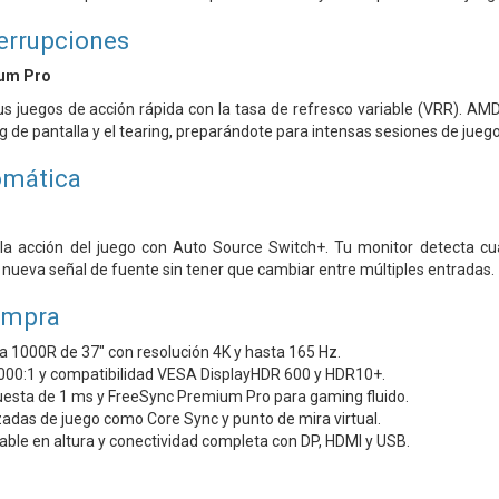
terrupciones
um Pro
us juegos de acción rápida con la tasa de refresco variable (VRR). A
 lag de pantalla y el tearing, preparándote para intensas sesiones de juego
omática
a acción del juego con Auto Source Switch+. Tu monitor detecta cu
nueva señal de fuente sin tener que cambiar entre múltiples entradas.
ompra
a 1000R de 37" con resolución 4K y hasta 165 Hz.
3000:1 y compatibilidad VESA DisplayHDR 600 y HDR10+.
esta de 1 ms y FreeSync Premium Pro para gaming fluido.
adas de juego como Core Sync y punto de mira virtual.
ble en altura y conectividad completa con DP, HDMI y USB.