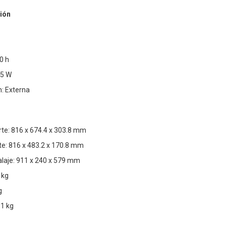
ión
0 h
.5 W
: Externa
te: 816 x 674.4 x 303.8 mm
te: 816 x 483.2 x 170.8 mm
laje: 911 x 240 x 579 mm
 kg
g
.1 kg