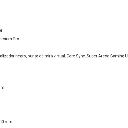
Sí
remium Pro
alizador negro, punto de mira virtual, Core Sync, Super Arena Gaming 
 mm
100 mm