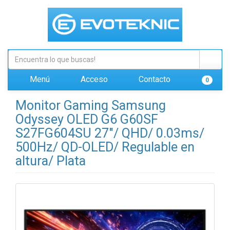
Menú
Acceso
Contacto
0
Monitor Gaming Samsung
Odyssey OLED G6 G60SF
S27FG604SU 27"/ QHD/ 0.03ms/
500Hz/ QD-OLED/ Regulable en
altura/ Plata