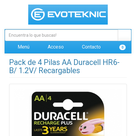
Menú
Acceso
Contacto
0
Pack de 4 Pilas AA Duracell HR6-
B/ 1.2V/ Recargables