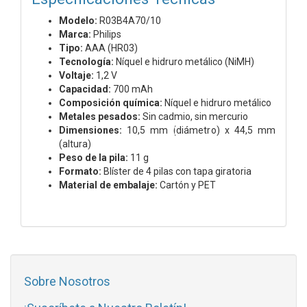
Modelo:
R03B4A70/10
Marca:
Philips
Tipo:
AAA (HR03)
Tecnología:
Níquel e hidruro metálico (NiMH)
Voltaje:
1,2 V
Capacidad:
700 mAh
Composición química:
Níquel e hidruro metálico
Metales pesados:
Sin cadmio, sin mercurio
Dimensiones:
10,5 mm (diámetro) x 44,5 mm
(altura)
Peso de la pila:
11 g
Formato:
Blíster de 4 pilas con tapa giratoria
Material de embalaje:
Cartón y PET
Sobre Nosotros