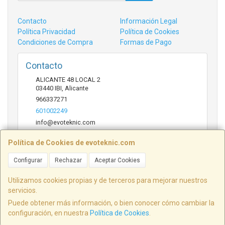
Contacto
Información Legal
Política Privacidad
Política de Cookies
Condiciones de Compra
Formas de Pago
Contacto
ALICANTE 48 LOCAL 2
03440
IBI
,
Alicante
966337271
601002249
info@evoteknic.com
Política de Cookies de evoteknic.com
Horario
Configurar
Rechazar
Aceptar Cookies
09:30 A 20:30
Utilizamos cookies propias y de terceros para mejorar nuestros
servicios.
Puede obtener más información, o bien conocer cómo cambiar la
ALICANTE 48 LOCAL 2, 03440, Alicante, España. - C.I.F.: B54578497 - Tfno:
configuración, en nuestra
Política de Cookies
.
601002249