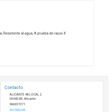
a, Resistente al agua, A prueba de rayos X
Contacto
ALICANTE 48 LOCAL 2
03440
IBI
,
Alicante
966337271
601002249