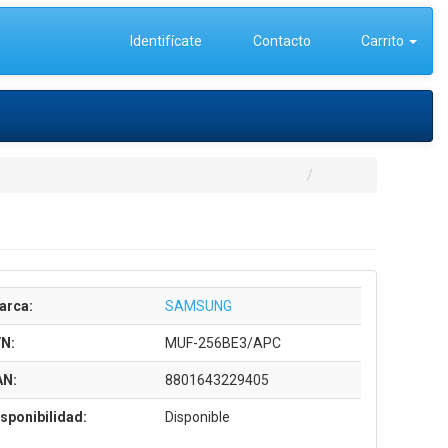
Identifícate
Contacto
Carrito
arca:
SAMSUNG
/N:
MUF-256BE3/APC
AN:
8801643229405
sponibilidad:
Disponible