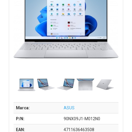
Marca:
ASUS
P/N:
90NX09J1-M012N0
EAN:
4711636463508