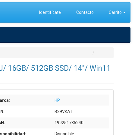
Identifícate
Contacto
Carrito
0U/ 16GB/ 512GB SSD/ 14"/ Win11
arca:
HP
/N:
B39VKAT
AN:
199251735240
sponibilidad:
Disponible