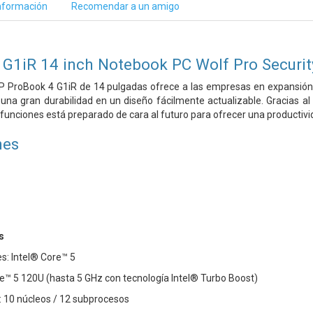
nformación
Recomendar a un amigo
G1iR 14 inch Notebook PC Wolf Pro Securit
 HP ProBook 4 G1iR de 14 pulgadas ofrece a las empresas en expansió
y una gran durabilidad en un diseño fácilmente actualizable. Gracias al
funciones está preparado de cara al futuro para ofrecer una productividad
nes
s
s: Intel® Core™ 5
e™ 5 120U (hasta 5 GHz con tecnología Intel® Turbo Boost)
: 10 núcleos / 12 subprocesos