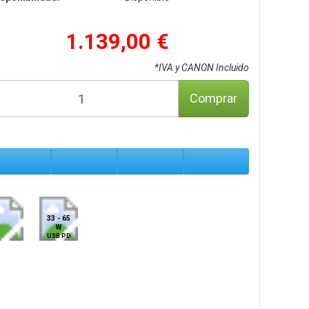
1.139,00 €
*IVA y CANON Incluido
Comprar
33 - 65
W
USB PD