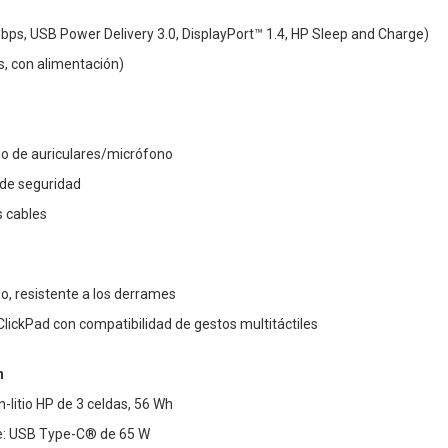
ps, USB Power Delivery 3.0, DisplayPort™ 1.4, HP Sleep and Charge)
, con alimentación)
o de auriculares/micrófono
 de seguridad
s cables
o, resistente a los derrames
ClickPad con compatibilidad de gestos multitáctiles
n
n-litio HP de 3 celdas, 56 Wh
e: USB Type-C® de 65 W