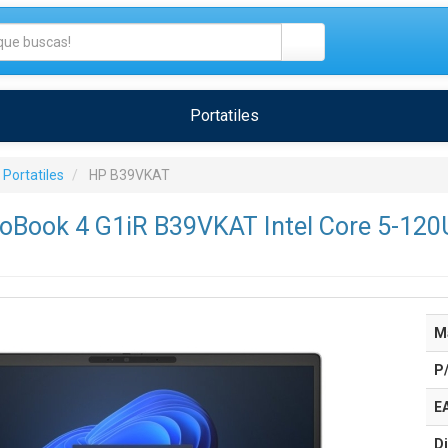
Portatiles
Portatiles
HP B39VKAT
ProBook 4 G1iR B39VKAT Intel Core 5-12
M
P
E
Di