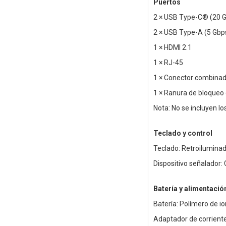
Puertos
2 × USB Type-C® (20 Gb
2 × USB Type-A (5 Gbps
1 × HDMI 2.1
1 × RJ-45
1 × Conector combinad
1 × Ranura de bloqueo
Nota: No se incluyen lo
Teclado y control
Teclado: Retroiluminad
Dispositivo señalador: 
Batería y alimentació
Batería: Polímero de io
Adaptador de corrient