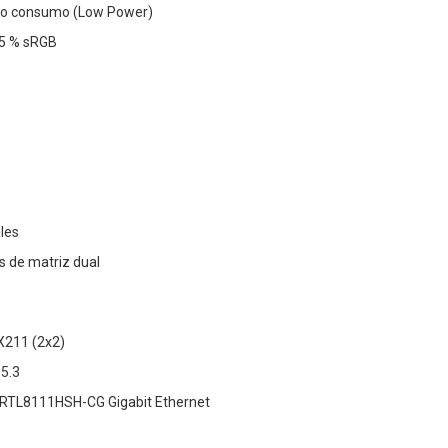
jo consumo (Low Power)
,5 % sRGB
les
s de matriz dual
AX211 (2x2)
 5.3
 RTL8111HSH-CG Gigabit Ethernet