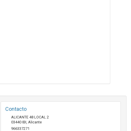
Contacto
ALICANTE 48 LOCAL 2
03440
IBI
,
Alicante
966337271