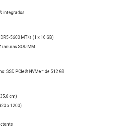
l® integrados
DR5-5600 MT/s (1 x 16 GB)
2 ranuras SODIMM
no: SSD PCIe® NVMe™ de 512 GB
35,6 cm)
920 x 1200)
ectante