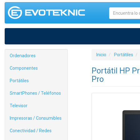
Inicio
Portátiles
Ordenadores
Componentes
Portátil HP 
Pro
Portátiles
SmartPhones / Teléfonos
Televisor
Impresoras / Consumibles
Conectividad / Redes