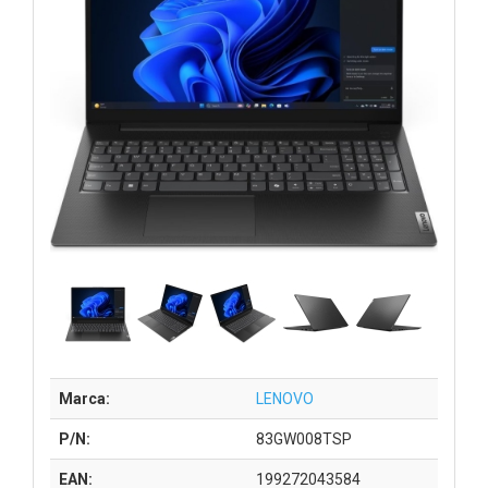
Marca:
LENOVO
P/N:
83GW008TSP
EAN:
199272043584