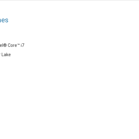
nes
tel® Core™ i7
r Lake