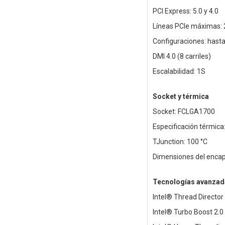
PCI Express: 5.0 y 4.0
Líneas PCIe máximas: 
Configuraciones: hast
DMI 4.0 (8 carriles)
Escalabilidad: 1S
Socket y térmica
Socket: FCLGA1700
Especificación térmic
TJunction: 100 °C
Dimensiones del enca
Tecnologías avanzad
Intel® Thread Director
Intel® Turbo Boost 2.0