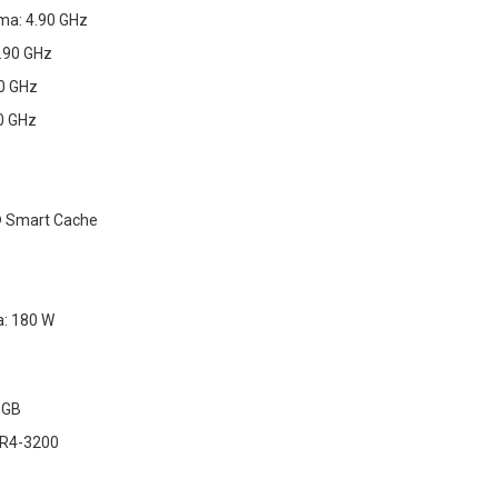
ma: 4.90 GHz
4.90 GHz
80 GHz
60 GHz
® Smart Cache
a: 180 W
 GB
DR4-3200