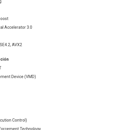
g
Boost
al Accelerator 3.0
SSE4.2, AVX2
ación
T
ement Device (VMD)
ution Control)
nforcement Technology