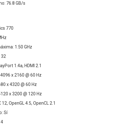
o: 76.8 GB/s
ics 770
 MHz
áxima: 1.50 GHz
 32
layPort 1.4a, HDMI 2.1
 4096 x 2160 @ 60 Hz
680 x 4320 @ 60 Hz
5120 x 3200 @ 120 Hz
X 12, OpenGL 4.5, OpenCL 2.1
: Sí
 4