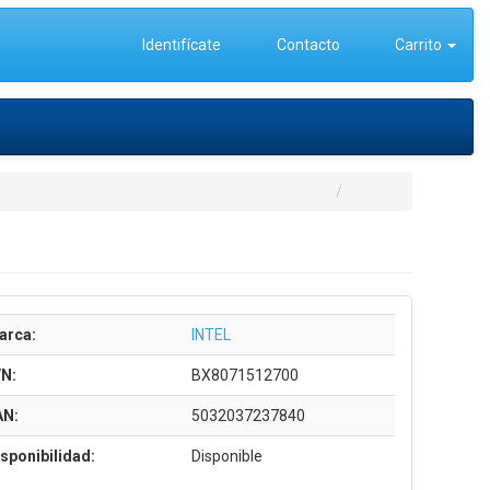
Identifícate
Contacto
Carrito
arca:
INTEL
/N:
BX8071512700
AN:
5032037237840
sponibilidad:
Disponible