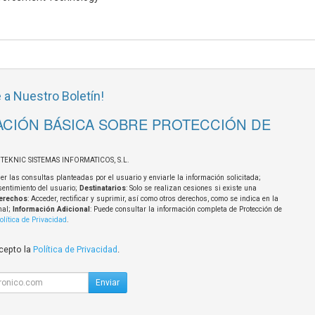
 a Nuestro Boletín!
CIÓN BÁSICA SOBRE PROTECCIÓN DE
OTEKNIC SISTEMAS INFORMATICOS, S.L.
er las consultas planteadas por el usuario y enviarle la información solicitada;
sentimiento del usuario;
Destinatarios
: Solo se realizan cesiones si existe una
erechos
: Acceder, rectificar y suprimir, así como otros derechos, como se indica en la
nal;
Información Adicional
: Puede consultar la información completa de Protección de
olítica de Privacidad
.
acepto la
Política de Privacidad
.
Enviar