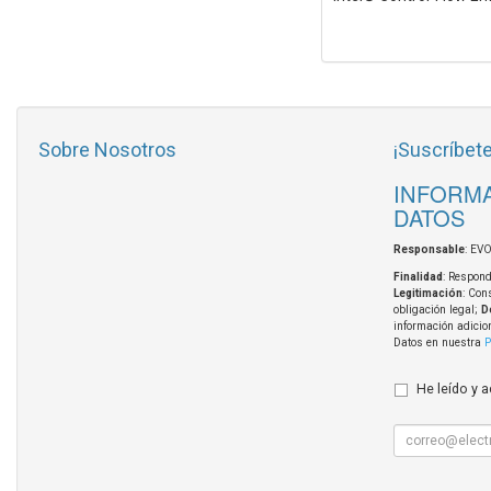
Sobre Nosotros
¡Suscríbete
INFORMA
DATOS
Responsable
: EV
Finalidad
: Respond
Legitimación
: Con
obligación legal;
D
información adicio
Datos en nuestra
P
He leído y 