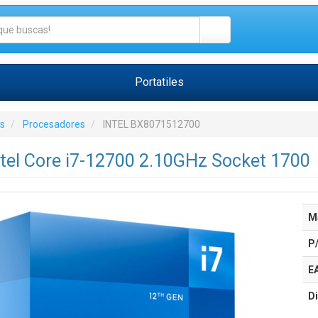
Portatiles
s
Procesadores
INTEL BX8071512700
tel Core i7-12700 2.10GHz Socket 1700
M
P
E
Di