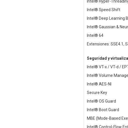
Intel® Hyper-Threadin
Intel® Speed Shift
Intel® Deep Learning 
Intel® Gaussian & Neur
Intel® 64
Extensiones: SSE4.1, 
Seguridad y virtualiz
Intel® VT-x / VT-d / EP
Intel® Volume Manag
Intel® AES-NI
Secure Key
Intel® OS Guard
Intel® Boot Guard
MBE (Mode-Based Exec
Intel® Control-Flow E