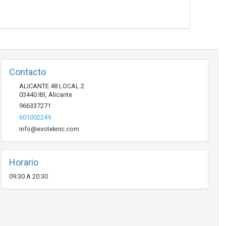
Contacto
ALICANTE 48 LOCAL 2
03440
IBI
,
Alicante
966337271
601002249
info@evoteknic.com
Horario
09:30 A 20:30