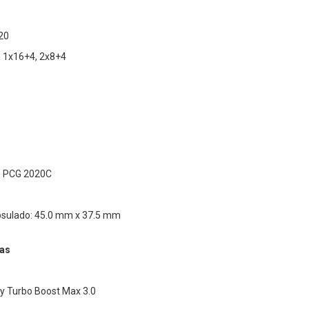
20
a 1x16+4, 2x8+4
a: PCG 2020C
psulado: 45.0 mm x 37.5 mm
as
 y Turbo Boost Max 3.0