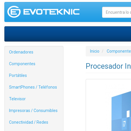
Inicio
Componente
Ordenadores
Componentes
Procesador In
Portátiles
SmartPhones / Teléfonos
Televisor
Impresoras / Consumibles
Conectividad / Redes