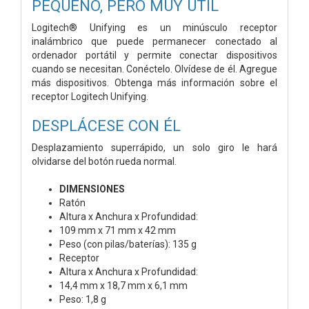
PEQUEÑO, PERO MUY ÚTIL
Logitech® Unifying es un minúsculo receptor
inalámbrico que puede permanecer conectado al
ordenador portátil y permite conectar dispositivos
cuando se necesitan. Conéctelo. Olvídese de él. Agregue
más dispositivos. Obtenga más información sobre el
receptor Logitech Unifying.
DESPLÁCESE CON ÉL
Desplazamiento superrápido, un solo giro le hará
olvidarse del botón rueda normal.
DIMENSIONES
Ratón
Altura x Anchura x Profundidad:
109 mm x 71 mm x 42 mm
Peso (con pilas/baterías): 135 g
Receptor
Altura x Anchura x Profundidad:
14,4 mm x 18,7 mm x 6,1 mm
Peso: 1,8 g