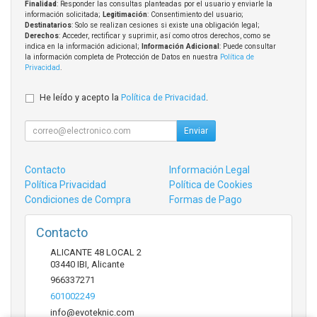
Finalidad
: Responder las consultas planteadas por el usuario y enviarle la
información solicitada;
Legitimación
: Consentimiento del usuario;
Destinatarios
: Solo se realizan cesiones si existe una obligación legal;
Derechos
: Acceder, rectificar y suprimir, así como otros derechos, como se
indica en la información adicional;
Información Adicional
: Puede consultar
la información completa de Protección de Datos en nuestra
Política de
Privacidad
.
He leído y acepto la
Política de Privacidad
.
Enviar
Contacto
Información Legal
Política Privacidad
Política de Cookies
Condiciones de Compra
Formas de Pago
Contacto
ALICANTE 48 LOCAL 2
03440
IBI
,
Alicante
966337271
601002249
info@evoteknic.com