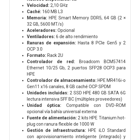
Velocidad:
2,10 GHz
Caché:
160 MB L3
Memoria:
HPE Smart Memory DDR5, 64 GB (2 ×
32 GB, 5600 MT/s)
Aceleradores:
Opcional
Ventiladores:
6 de alto rendimiento
Ranuras de expansión:
Hasta 8 PCIe Gen5 y 2
OCP 3.0
Formato:
Rack 2U
Controlador de red:
Broadcom BCM57414
Ethernet 10/25 Gb, 2 puertos SFP28 OCP3 para
HPE
Controlador de almacenamiento:
HPE MR416i-o
Gen11 x16 canales, 8 GB caché OCP SPDM
Unidades incluidas:
2 SSD HPE 480 GB SATA 6G
lectura intensiva SFF BC (múltiples proveedores)
Unidad óptica:
Compatible con DVD-ROM
opcional vía bahía universal externa
Fuente de alimentación:
2 kits HPE Titanium hot-
plug con ranura flexible de 1000 W
Gestión de infraestructura:
HPE iLO Standard
con aprovisionamiento inteligente (integrado) y