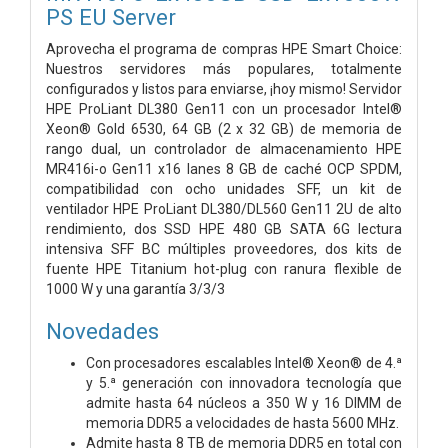
PS EU Server
Aprovecha el programa de compras HPE Smart Choice:
Nuestros servidores más populares, totalmente
configurados y listos para enviarse, ¡hoy mismo! Servidor
HPE ProLiant DL380 Gen11 con un procesador Intel®
Xeon® Gold 6530, 64 GB (2 x 32 GB) de memoria de
rango dual, un controlador de almacenamiento HPE
MR416i-o Gen11 x16 lanes 8 GB de caché OCP SPDM,
compatibilidad con ocho unidades SFF, un kit de
ventilador HPE ProLiant DL380/DL560 Gen11 2U de alto
rendimiento, dos SSD HPE 480 GB SATA 6G lectura
intensiva SFF BC múltiples proveedores, dos kits de
fuente HPE Titanium hot-plug con ranura flexible de
1000 W y una garantía 3/3/3
Novedades
Con procesadores escalables Intel® Xeon® de 4.ª
y 5.ª generación con innovadora tecnología que
admite hasta 64 núcleos a 350 W y 16 DIMM de
memoria DDR5 a velocidades de hasta 5600 MHz.
Admite hasta 8 TB de memoria DDR5 en total con