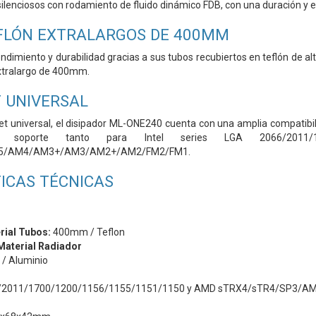
silenciosos con rodamiento de fluido dinámico FDB, con una duración y
FLÓN EXTRALARGOS DE 400MM
imiento y durabilidad gracias a sus tubos recubiertos en teflón de alta
xtralargo de 400mm.
 UNIVERSAL
et universal, el disipador ML-ONE240 cuenta con una amplia compatibili
te soporte tanto para Intel series LGA 2066/2011/1
5/AM4/AM3+/AM3/AM2+/AM2/FM2/FM1.
ICAS TÉCNICAS
rial Tubos:
400mm / Teflon
Material Radiador
/ Aluminio
6/2011/1700/1200/1156/1155/1151/1150 y AMD sTRX4/sTR4/SP