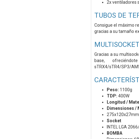
2x ventiladores 
TUBOS DE TE
Consigue el máximo rend
gracias a su tamaño e
MULTISOCKET
Gracias a su multisock
base, ofreciéndo
sTRX4/sTR4/SP3/AM
CARACTERÍST
Peso:
1100g
TDP:
400W
Longitud / Mate
Dimensiones / 
275x120x27mm 
Socket
INTEL LGA 206
BOMBA