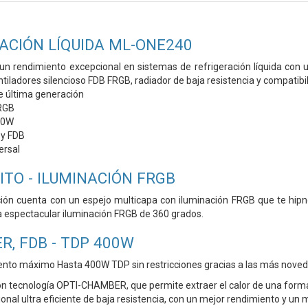
RACIÓN LÍQUIDA ML-ONE240
y un rendimiento excepcional en sistemas de refrigeración líquida co
ladores silencioso FDB FRGB, radiador de baja resistencia y compatibil
de última generación
FRGB
00W
y FDB
ersal
ITO - ILUMINACIÓN FRGB
ción cuenta con un espejo multicapa con iluminación FRGB que te hipn
a espectacular iluminación FRGB de 360 grados.
R, FDB - TDP 400W
ento máximo Hasta 400W TDP sin restricciones gracias a las más novedos
 tecnología OPTI-CHAMBER, que permite extraer el calor de una form
onal ultra eficiente de baja resistencia, con un mejor rendimiento y u