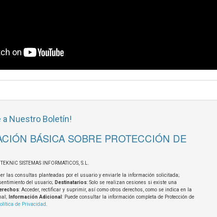
 a Nuestro Boletín!
CIÓN BÁSICA SOBRE PROTECCIÓN DE
OTEKNIC SISTEMAS INFORMATICOS, S.L.
er las consultas planteadas por el usuario y enviarle la información solicitada;
sentimiento del usuario;
Destinatarios
: Solo se realizan cesiones si existe una
erechos
: Acceder, rectificar y suprimir, así como otros derechos, como se indica en la
nal;
Información Adicional
: Puede consultar la información completa de Protección de
olítica de Privacidad
.