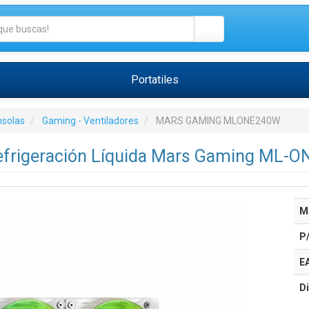
Portatiles
nsolas
Gaming - Ventiladores
MARS GAMING MLONE240W
efrigeración Líquida Mars Gaming ML-
M
P
E
Di