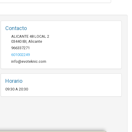
Contacto
ALICANTE 48 LOCAL 2
03440
IBI
,
Alicante
966337271
601002249
info@evoteknic.com
Horario
09:30 A 20:30