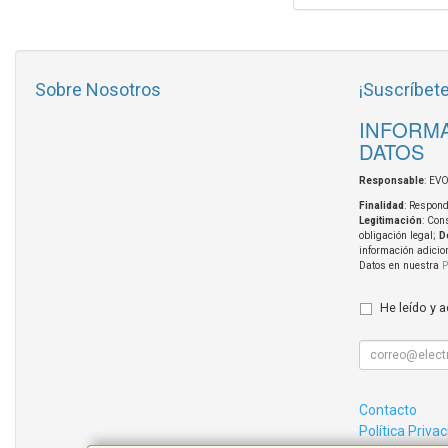
Sobre Nosotros
¡Suscríbete
INFORMA
DATOS
Responsable
: EV
Finalidad
: Respond
Legitimación
: Con
obligación legal;
D
información adicio
Datos en nuestra
P
He leído y 
Contacto
Política Priva