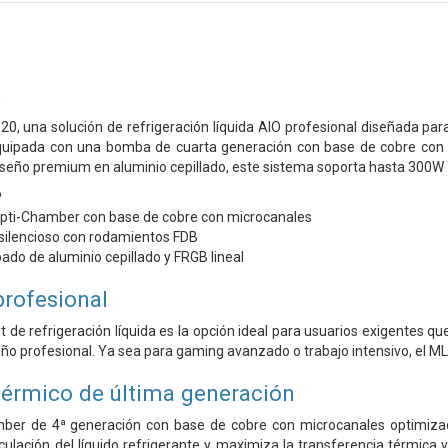
a
0, una solución de refrigeración líquida AIO profesional diseñada par
 Equipada con una bomba de cuarta generación con base de cobre con m
iseño premium en aluminio cepillado, este sistema soporta hasta 300W 
P
ti-Chamber con base de cobre con microcanales
-silencioso con rodamientos FDB
do de aluminio cepillado y FRGB lineal
profesional
 kit de refrigeración líquida es la opción ideal para usuarios exigentes 
eño profesional. Ya sea para gaming avanzado o trabajo intensivo, el ML-
érmico de última generación
r de 4ª generación con base de cobre con microcanales optimizados
rculación del líquido refrigerante y maximiza la transferencia térmica