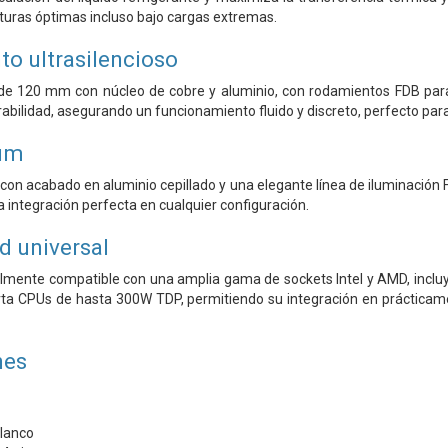
ras óptimas incluso bajo cargas extremas.
o ultrasilencioso
de 120 mm con núcleo de cobre y aluminio, con rodamientos FDB para o
rabilidad, asegurando un funcionamiento fluido y discreto, perfecto pa
um
 con acabado en aluminio cepillado y una elegante línea de iluminación
a integración perfecta en cualquier configuración.
d universal
almente compatible con una amplia gama de sockets Intel y AMD, inc
CPUs de hasta 300W TDP, permitiendo su integración en prácticament
nes
Blanco