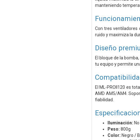
manteniendo temperatu
Funcionamient
Con tres ventiladores 
ruido y maximiza la du
Diseño premi
El bloque de la bomba,
tu equipo y permite un
Compatibilida
El ML-PROII120 es tot
AMD AM5/AM4. Soporta 
fiabilidad.
Especificacio
Iluminación:
No
Peso:
800g
Color:
Negro / 