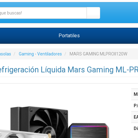
Portatiles
nsolas
Gaming - Ventiladores
MARS GAMING MLPROII120W
efrigeración Líquida Mars Gaming ML-PR
M
P
E
Di