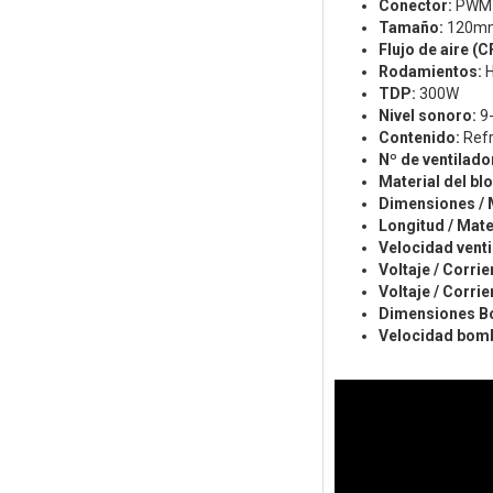
Conector:
PWM 
Tamaño:
120m
Flujo de aire (C
Rodamientos:
H
TDP:
300W
Nivel sonoro:
9
Contenido:
Refr
Nº de ventilado
Material del bl
Dimensiones / 
Longitud / Mate
Velocidad vent
Voltaje / Corrie
Voltaje / Corrie
Dimensiones B
Velocidad bom