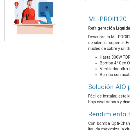
ML-PROII120
Refrigeración Líquid
Descubre la ML-PROII12
de silencio superior.
núcleo de cobre y un d
Hasta 300W TD
Bomba 4ª Gen Op
Ventilador ultra
Bomba con acaba
Solución AIO 
Fácil de instalar, este
bajo nivel sonoro y dis
Rendimiento t
Con bomba Opti-Chambe
líquida maximiza la ci