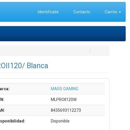
Identifícate
Contacto
Carrito
OII120/ Blanca
arca:
MARS GAMING
/N:
MLPROII120W
AN:
8435693112273
sponibilidad:
Disponible