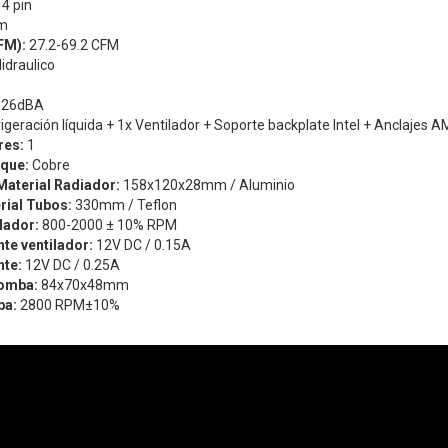
4 pin
m
FM):
27.2-69.2 CFM
idraulico
-26dBA
igeración líquida + 1x Ventilador + Soporte backplate Intel + Anclajes A
res:
1
oque:
Cobre
Material Radiador:
158x120x28mm / Aluminio
rial Tubos:
330mm / Teflon
ilador:
800-2000 ± 10% RPM
nte ventilador:
12V DC / 0.15A
nte:
12V DC / 0.25A
omba:
84x70x48mm
ba:
2800 RPM±10%