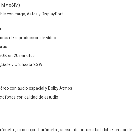
SIM y eSIM)
le con carga, datos y DisplayPort
n
oras de reproducción de vídeo
oras
 50% en 20 minutos
gSafe y Qi2 hasta 25 W
téreo con audio espacial y Dolby Atmos
rófonos con calidad de estudio
s
rómetro, giroscopio, barómetro, sensor de proximidad, doble sensor de