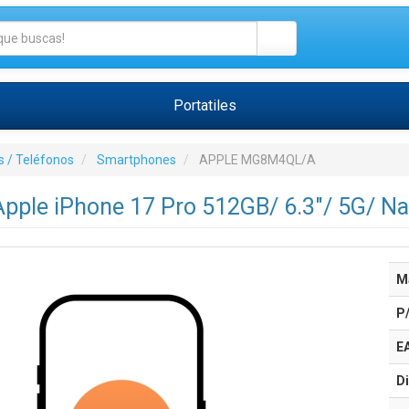
Portatiles
 / Teléfonos
Smartphones
APPLE MG8M4QL/A
pple iPhone 17 Pro 512GB/ 6.3"/ 5G/ N
M
P
E
Di