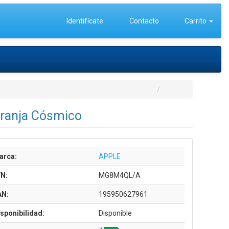
Identifícate
Contacto
Carrito
aranja Cósmico
arca:
APPLE
/N:
MG8M4QL/A
AN:
195950627961
sponibilidad:
Disponible