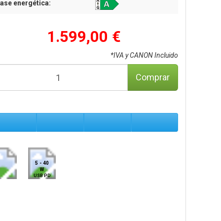
ase energética:
1.599,00 €
*IVA y CANON Incluido
Comprar
5 - 40
W
USB PD