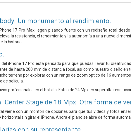
ibody.
Un monumento al rendimiento.
 iPhone 17 Pro Max llegan pisando fuerte con un rediseño total desde
leva la resistencia, el rendimiento y la autonomía a una nueva dimensió
 la historia.
o.
del iPhone 17 Pro está pensado para que puedas llevar tu creatividad 
lente de hasta 200 mm de distancia focal, así como nuestro diseño en 
cho terreno por explorar con un rango de zoom óptico de 16 aumentos.
 de película.
os profesionales en el bolsillo. Fotos de 24 Mpx en superalta resolució
l Center Stage de 18 Mpx.
Otra forma de ver
al viene con un montón de opciones para que tus vídeos y fotos enseñ
y horizontal sin girar el iPhone. Ahora el plano se abre de forma automát
larías con su representante.