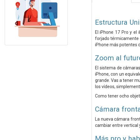
Estructura Un
El iPhone 17 Pro y el
forjado térmicamente e
iPhone más potentes de
Zoom al futur
El sistema de cámaras 
iPhone, con un equiva
grande. Vas a tener mu
los vídeos, simplemente
Como tener ocho objetiv
Cámara fronta
La nueva cámara front
cambiar entre vertical 
Más pro y hab