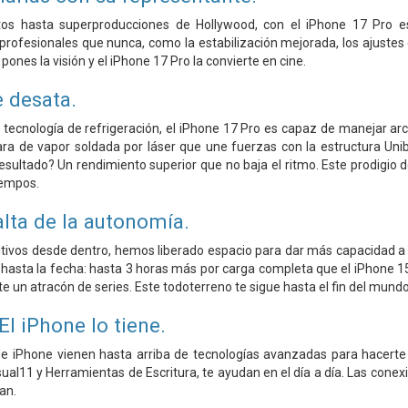
 hasta superproducciones de Hollywood, con el iPhone 17 Pro es
profesionales que nunca, como la estabilización mejorada, los ajustes 
pones la visión y el iPhone 17 Pro la convierte en cine.
e desata.
tecnología de refrigeración, el iPhone 17 Pro es capaz de manejar ar
a de vapor soldada por láser que une fuerzas con la estructura Unibo
resultado? Un rendimiento superior que no baja el ritmo. Este prodigio 
iempos.
lta de la autonomía.
sitivos desde dentro, hemos liberado espacio para dar más capacidad a 
hasta la fecha: hasta 3 horas más por carga completa que el iPhone 15
e un atracón de series. Este todoterreno te sigue hasta el fin del mundo
El iPhone lo tiene.
e iPhone vienen hasta arriba de tecnologías avanzadas para hacerte la
sual11 y Herramientas de Escritura, te ayudan en el día a día. Las cone
an.