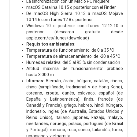
La sincronización con un Mac o PC requiere:
macOS Catalina 10.15 o posterior con el Finder
De macOS High Sierra 10.13 a macOS Mojave
10.14.6 con iTunes 12.8 o posterior
Windows 10 o posterior con iTunes 12.12.10 o
posterior (descarga gratuita desde
apple.com/es/itunes/download)
Requisitos ambientales:
Temperatura de funciona­miento: de 0 a 35 °C
Temperatura de almacena­miento: de -20 a 45 °C
Humedad relativa: del 5 al 95 % sin condensación
Altitud máxima de funciona­miento: probado
hasta 3.000 m
Idiomas:
Alemán, árabe, búlgaro, catalán, checo,
chino (simplificado, tradicional y de Hong Kong),
coreano, croata, danés, eslovaco, español (de
España y Latinoamérica), finés, francés (de
Canadá y Francia), griego, hebreo, hindi, húngaro,
indonesio, inglés (de Australia, Estados Unidos y
Reino Unido), italiano, japonés, kazajo, malayo,
neerlandés, noruego, polaco, portugués (de Brasil
y Portugal), rumano, ruso, sueco, tailandés, turco,
ucraniano y vietnamita