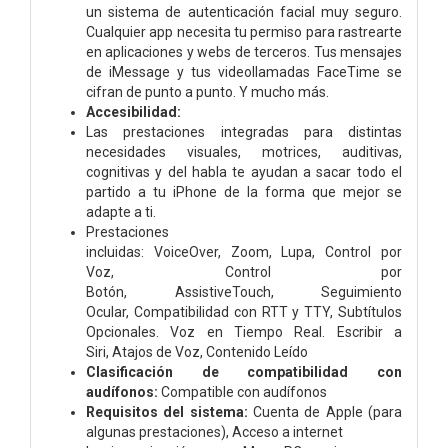
un sistema de autenticación facial muy seguro.
Cualquier app necesita tu permiso para rastrearte
en aplicaciones y webs de terceros. Tus mensajes
de iMessage y tus videollamadas FaceTime se
cifran de punto a punto. Y mucho más.
Accesibilidad:
Las prestaciones integradas para distintas
necesidades visuales, motrices, auditivas,
cognitivas y del habla te ayudan a sacar todo el
partido a tu iPhone de la forma que mejor se
adapte a ti.
Prestaciones
incluidas:
VoiceOver,
Zoom,
Lupa,
Control por
Voz,
Control por
Botón,
AssistiveTouch,
Seguimiento
Ocular,
Compati­bilidad con RTT y TTY, S
ubtítulos
Opcionales.
Voz en Tiempo Real.
Escribir a
Siri,
Atajos de Voz,
Contenido Leído
Clasificación de compati­bilidad con
audífonos:
Compatible con audífonos
Requisitos del sistema:
Cuenta de Apple (para
algunas prestaciones),
Acceso a internet