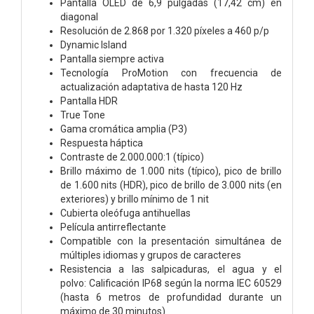
Pantalla OLED de 6,9 pulgadas (17,42 cm) en
diagonal
Resolución de 2.868 por 1.320 píxeles a 460 p/p
Dynamic Island
Pantalla siempre activa
Tecnología ProMotion con frecuencia de
actualización adaptativa de hasta 120 Hz
Pantalla HDR
True Tone
Gama cromática amplia (P3)
Respuesta háptica
Contraste de 2.000.000:1 (típico)
Brillo máximo de 1.000 nits (típico), pico de brillo
de 1.600 nits (HDR), pico de brillo de 3.000 nits (en
exteriores) y brillo mínimo de 1 nit
Cubierta oleófuga antihuellas
Película antirreflectante
Compatible con la presentación simultánea de
múltiples idiomas y grupos de caracteres
Resistencia a las salpicaduras, el agua y el
polvo:
Calificación IP68 según la norma IEC 60529
(hasta 6 metros de profundidad durante un
máximo de 30 minutos)