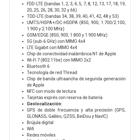
FDD-LTE (bandas 1, 2, 3, 4, 5, 7, 8, 12, 13, 17, 18, 19,
20, 25, 26, 28, 30, 32 y 66)
TDD-LTE (bandas 34, 38, 39, 40, 41, 42, 48 y 53)
UMTS/HSPA+/DC-HSDPA (850, 900, 1.700/2.100,
1.900 y 2.100 MHz)
GSM/EDGE (850, 900, 1.800 y 1.900 MHz)
5G (sub‑6 GHz) con MIMO 4x4
LTE Gigabit con MIMO 4x4
Chip de conectividad inalámbrica N1 de Apple
Wi‑Fi 7 (802.11be) con MIMO 2x2
Bluetooth 6
Tecnología de red Thread
Chip de banda ultraancha de segunda generación
de Apple
NFC con modo de lectura
Tarjetas exprés con reserva de batería
Geolocalización:
GPS de doble frecuencia y alta precisión (GPS,
GLONASS, Galileo, QZSS, BeiDou y NavIC)
Brújula digital
Wifi
Redes móviles