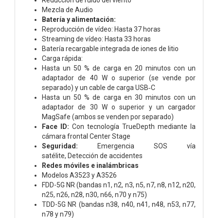
Mezcla de Audio
Batería y alimentación:
Reproducción de vídeo:
Hasta 37 horas
Streaming de vídeo:
Hasta 33 horas
Batería recargable integrada de iones de litio
Carga rápida:
Hasta un 50 % de carga en 20 minutos con un
adaptador de 40 W o superior (se vende por
separado) y un cable de carga USB‑C
Hasta un 50 % de carga en 30 minutos con un
adaptador de 30 W o superior y un cargador
MagSafe (ambos se venden por separado)
Face ID:
Con tecnología TrueDepth mediante la
cámara frontal Center Stage
Seguridad:
Emergencia SOS vía
satélite,
Detección de accidentes
Redes móviles e inalámbricas
Modelos A3523 y A3526
FDD-5G NR (bandas n1, n2, n3, n5, n7, n8, n12, n20,
n25, n26, n28, n30, n66, n70 y n75)
TDD-5G NR (bandas n38, n40, n41, n48, n53, n77,
n78 y n79)