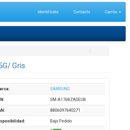
Identifícate
Contacto
Carrito
5G/ Gris
arca:
SAMSUNG
/N:
SM-A176BZADEUB
AN:
8806097640271
sponibilidad:
Bajo Pedido