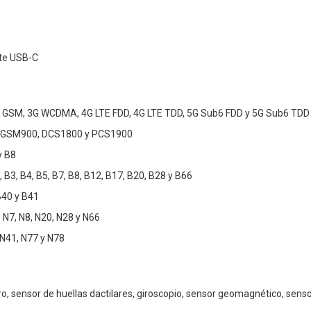
nte USB-C
 GSM, 3G WCDMA, 4G LTE FDD, 4G LTE TDD, 5G Sub6 FDD y 5G Sub6 TDD
 GSM900, DCS1800 y PCS1900
y B8
 B3, B4, B5, B7, B8, B12, B17, B20, B28 y B66
B40 y B41
 N7, N8, N20, N28 y N66
 N41, N77 y N78
, sensor de huellas dactilares, giroscopio, sensor geomagnético, sensor