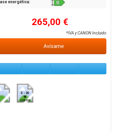
ase energética:
265,00 €
*IVA y CANON Incluido
Avísame
5 - 25
W
USB PD