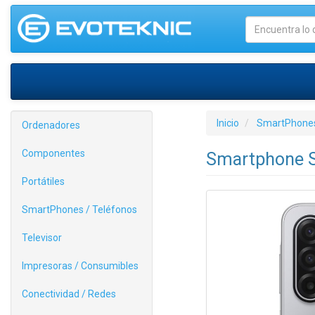
Inicio
SmartPhones
Ordenadores
Componentes
Smartphone S
Portátiles
SmartPhones / Teléfonos
Televisor
Impresoras / Consumibles
Conectividad / Redes