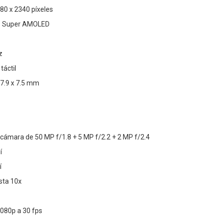
080 x 2340 píxeles
a: Super AMOLED
z
táctil
77.9 x 7.5 mm
 cámara de 50 MP f/1.8 + 5 MP f/2.2 + 2 MP f/2.4
í
í
sta 10x
1080p a 30 fps