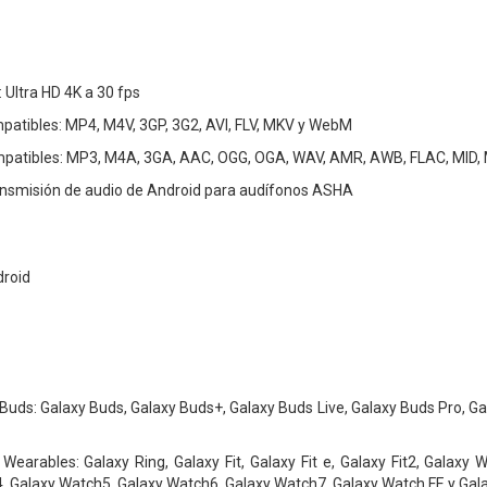
 Ultra HD 4K a 30 fps
patibles: MP4, M4V, 3GP, 3G2, AVI, FLV, MKV y WebM
patibles: MP3, M4A, 3GA, AAC, OGG, OGA, WAV, AMR, AWB, FLAC, MID, 
ansmisión de audio de Android para audífonos ASHA
droid
Buds: Galaxy Buds, Galaxy Buds+, Galaxy Buds Live, Galaxy Buds Pro, G
Wearables: Galaxy Ring, Galaxy Fit, Galaxy Fit e, Galaxy Fit2, Galaxy
, Galaxy Watch5, Galaxy Watch6, Galaxy Watch7, Galaxy Watch FE y Gala