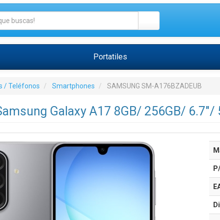
Portatiles
 / Teléfonos
Smartphones
SAMSUNG SM-A176BZADEUB
amsung Galaxy A17 8GB/ 256GB/ 6.7"/ 
M
P
E
Di