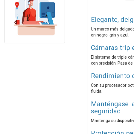
Elegante, del
Un marco más delgado 
en negro, gris y azul.
Cámaras tripl
El sistema de triple c
con precisión. Pasa de
Rendimiento q
Con su procesador octa
fluida.
Manténgase ac
seguridad
Mantenga su dispositiv
Protección pa