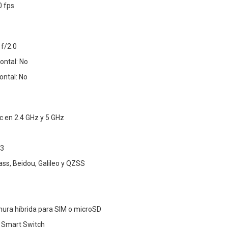
0 fps
 f/2.0
ontal: No
ontal: No
c en 2.4 GHz y 5 GHz
.3
ss, Beidou, Galileo y QZSS
nura híbrida para SIM o microSD
: Smart Switch