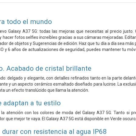
ra todo el mundo
vo Galaxy A37 5G: todas las mejoras que necesitas al precio justo. 
y hacer fotos selfies increíbles gracias a sus cámaras mejoradas. Edi
ador de objetos y Sugerencias de edición. Haz que tu día a día sea más 
SO y 6 años de actualizaciones de seguridad, puedes mantener tu móvi
. Acabado de cristal brillante
do: delgado y elegante, con detalles refinados tanto en la parte delan
llante y un aspecto cerámico esmaltado diseñado para lucirse. La exclu
nta un efecto translúcido que llama la atención.
 adaptan a tu estilo
 la atención con los colores de moda del Galaxy A37 5G. Tanto si p
color que mejor te vaya. El Galaxy A37 5G está disponible en Verde oscuro
 durar con resistencia al agua IP68