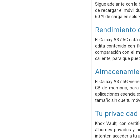
Sigue adelante con la 
de recargar el móvil d
60 % de carga en solo 
Rendimiento 
El Galaxy A37 5G está
edita contenido con f
comparación con el mo
caliente, para que pue
Almacenamient
El Galaxy A37 5G vien
GB de memoria, para q
aplicaciones esenciales
tamaño sin que tu móvil
Tu privacidad
Knox Vault, con certi
álbumes privados y ac
intenten acceder a tu 