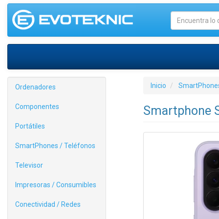
Inicio
SmartPhones
Ordenadores
Componentes
Smartphone S
Portátiles
SmartPhones / Teléfonos
Televisor
Impresoras / Consumibles
Conectividad / Redes