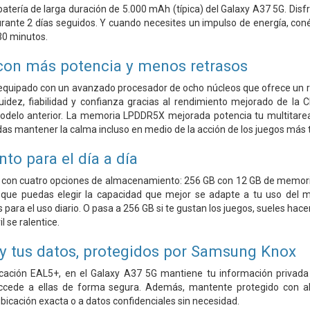
batería de larga duración de 5.000 mAh (típica) del Galaxy A37 5G. Disf
urante 2 días seguidos. Y cuando necesites un impulso de energía, con
30 minutos.
con más potencia y menos retrasos
 equipado con un avanzado procesador de ocho núcleos que ofrece un re
luidez, fiabilidad y confianza gracias al rendimiento mejorado de 
delo anterior. La memoria LPDDR5X mejorada potencia tu multitarea,
das mantener la calma incluso en medio de la acción de los juegos más 
o para el día a día
e con cuatro opciones de almacenamiento: 256 GB con 12 GB de memori
ue puedas elegir la capacidad que mejor se adapte a tu uso del móv
 para el uso diario. O pasa a 256 GB si te gustan los juegos, sueles hac
 se ralentice.
 y tus datos, protegidos por Samsung Knox
ficación EAL5+, en el Galaxy A37 5G mantiene tu información privada
cede a ellas de forma segura. Además, mantente protegido con aler
ubicación exacta o a datos confidenciales sin necesidad.