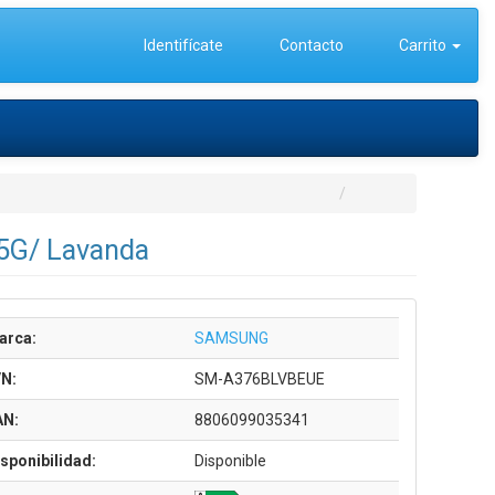
Identifícate
Contacto
Carrito
5G/ Lavanda
arca:
SAMSUNG
/N:
SM-A376BLVBEUE
AN:
8806099035341
sponibilidad:
Disponible