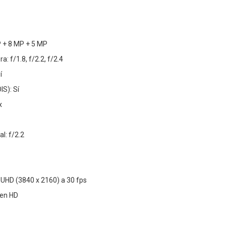
 + 8 MP + 5 MP
: f/1.8, f/2.2, f/2.4
í
IS): Sí
x
l: f/2.2
 UHD (3840 x 2160) a 30 fps
 en HD