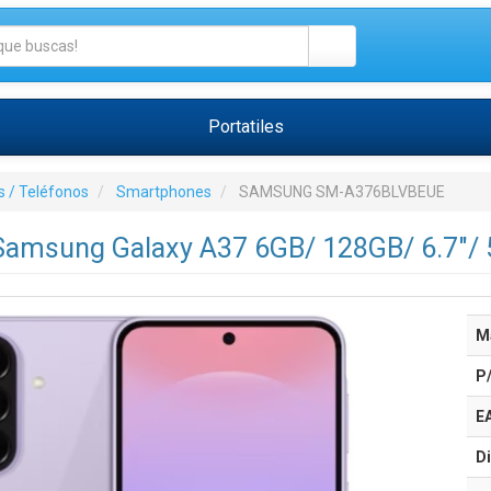
Portatiles
 / Teléfonos
Smartphones
SAMSUNG SM-A376BLVBEUE
amsung Galaxy A37 6GB/ 128GB/ 6.7"/ 
M
P
E
Di