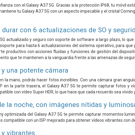
fianza con el Galaxy A37 5G. Gracias a la protección IP68, tu móvil est
antiene tu Galaxy A37 5G con un aspecto impecable y el cristal Corning
 durar con 6 actualizaciones de SO y seguri
G actualizado y seguro con soporte de software a largo plazo, lo que t
soporte para hasta 6 actualizaciones del sistema operativo, para que
e productivo con acciones fluidas y funciones de gestión del disposi
ento que te mantienen a la vanguardia frente a las amenazas de segur
s y una potente cámara
en la mano, podrás hacer fotos increíbles. Con una cámara gran angul
en la parte trasera, el Galaxy A37 5G te permite capturar fotos y víd
atible con vídeo Super HDR, lo que hace que cada recuerdo sea vívido y 
e la noche, con imágenes nítidas y luminos
hy optimizada del Galaxy A37 5G te permite capturar momentos lumin
es compatible con un ISP mejorado para obtener vídeos vibrantes con det
s y vibrantes