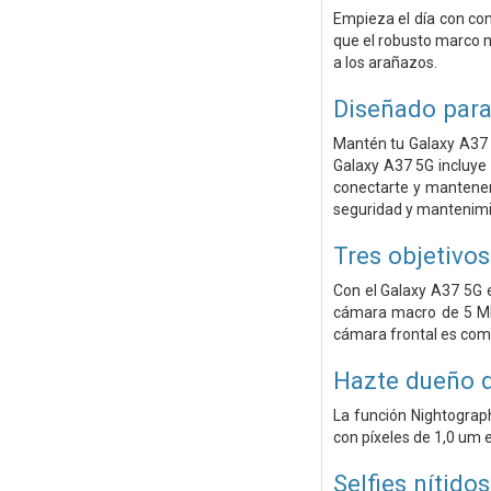
Empieza el día con con
que el robusto marco m
a los arañazos.
Diseñado para
Mantén tu Galaxy A37 5
Galaxy A37 5G incluye 
conectarte y mantenert
seguridad y mantenimi
Tres objetivo
Con el Galaxy A37 5G 
cámara macro de 5 MP 
cámara frontal es comp
Hazte dueño d
La función Nightograp
con píxeles de 1,0 um 
Selfies nítido