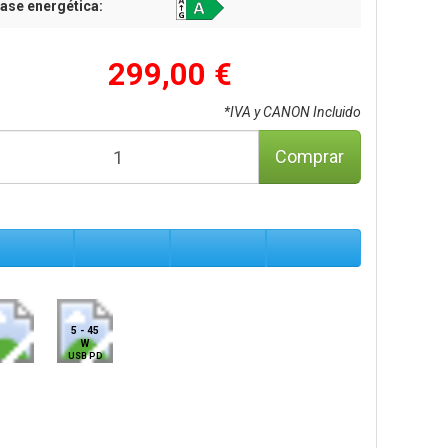
ase energética:
299,00 €
*IVA y CANON Incluido
Comprar
5 - 45
W
USB PD