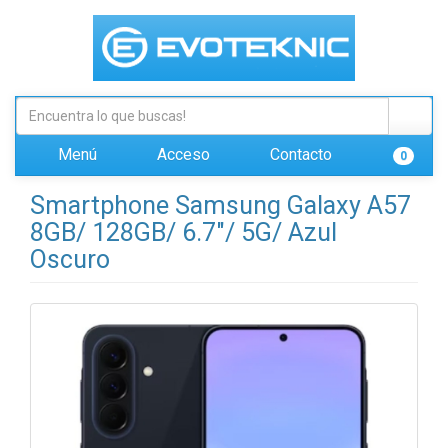
Menú
Acceso
Contacto
0
Smartphone Samsung Galaxy A57
8GB/ 128GB/ 6.7"/ 5G/ Azul
Oscuro