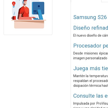
Samsung S26
Diseño refina
El nuevo diseño de cáma
Procesador pe
Desde misiones épicas
imagen personalizado q
Juega más ti
Mantén la temperatura 
respaldan el procesado
disipación térmica has
Consulte las 
Impulsada por ProVisu