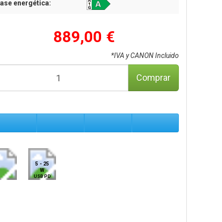
ase energética:
889,00 €
*IVA y CANON Incluido
Comprar
5 - 25
W
USB PD