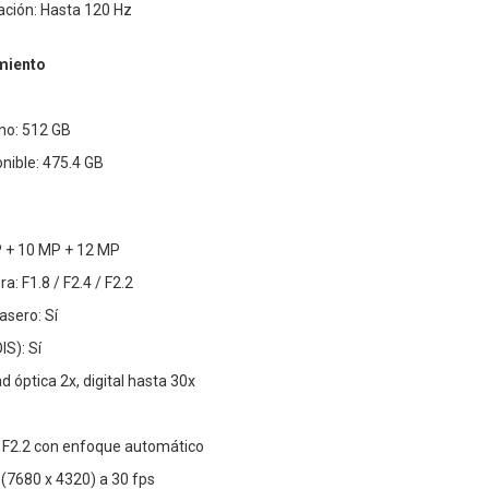
ación: Hasta 120 Hz
miento
no: 512 GB
ible: 475.4 GB
 + 10 MP + 12 MP
: F1.8 / F2.4 / F2.2
asero: Sí
IS): Sí
d óptica 2x, digital hasta 30x
 F2.2 con enfoque automático
 (7680 x 4320) a 30 fps