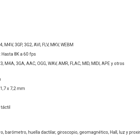
, M4V, 3GP, 3G2, AVI, FLV, MKV, WEBM
 Hasta 8K a 60 fps
3, M4A, 3GA, AAC, OGG, WAV, AMR, FLAC, MID, MIDI, APE y otros
s
71,7 x 7,2 mm
táctil
, barómetro, huella dactilar, giroscopio, geomagnético, Hall, luz y prox