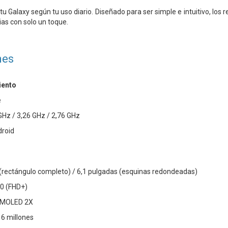
tu Galaxy según tu uso diario. Diseñado para ser simple e intuitivo, los
rias con solo un toque.
nes
iento
e
GHz / 3,26 GHz / 2,76 GHz
droid
(rectángulo completo) / 6,1 pulgadas (esquinas redondeadas)
80 (FHD+)
AMOLED 2X
16 millones