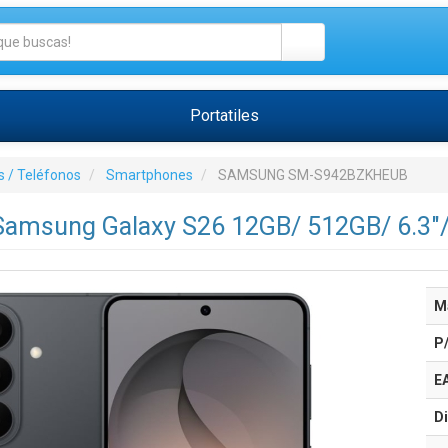
Portatiles
 / Teléfonos
Smartphones
SAMSUNG SM-S942BZKHEUB
amsung Galaxy S26 12GB/ 512GB/ 6.3"/
M
P
E
Di