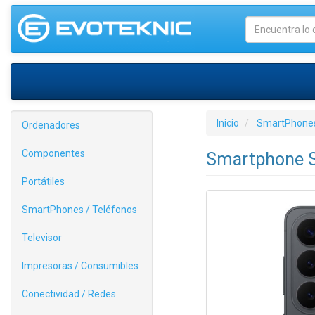
Inicio
SmartPhones
Ordenadores
Componentes
Smartphone S
Portátiles
SmartPhones / Teléfonos
Televisor
Impresoras / Consumibles
Conectividad / Redes