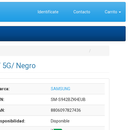
Identifícate
Contacto
Carrito
 5G/ Negro
arca:
SAMSUNG
/N:
SM-S942BZKHEUB
AN:
8806097827436
sponibilidad:
Disponible