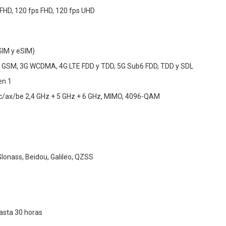
FHD, 120 fps FHD, 120 fps UHD
SIM y eSIM)
 GSM, 3G WCDMA, 4G LTE FDD y TDD, 5G Sub6 FDD, TDD y SDL
en 1
ac/ax/be 2,4 GHz + 5 GHz + 6 GHz, MIMO, 4096-QAM
Glonass, Beidou, Galileo, QZSS
asta 30 horas