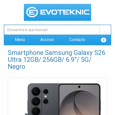
Menú
Acceso
Contacto
0
Smartphone Samsung Galaxy S26
Ultra 12GB/ 256GB/ 6.9"/ 5G/
Negro