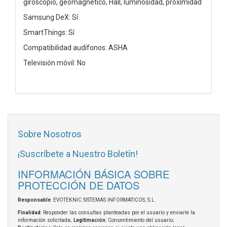
giroscopio, geomagnético, Hall, luminosidad, proximidad
Samsung DeX: Sí
SmartThings: Sí
Compatibilidad audífonos: ASHA
Televisión móvil: No
Sobre Nosotros
¡Suscríbete a Nuestro Boletín!
INFORMACIÓN BÁSICA SOBRE
PROTECCIÓN DE DATOS
Responsable
: EVOTEKNIC SISTEMAS INFORMATICOS, S.L.
Finalidad
: Responder las consultas planteadas por el usuario y enviarle la
información solicitada;
Legitimación
: Consentimiento del usuario;