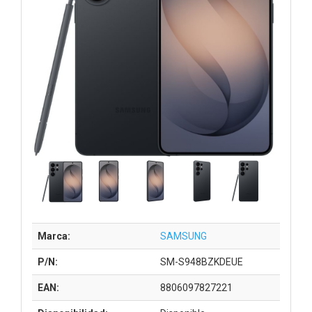
Marca:
SAMSUNG
P/N:
SM-S948BZKDEUE
EAN:
8806097827221