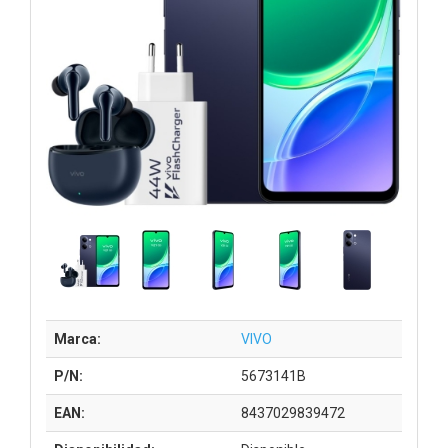
Marca:
VIVO
P/N:
5673141B
EAN:
8437029839472