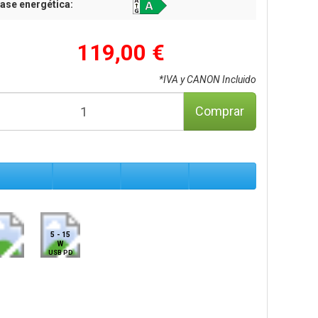
ase energética:
119,00 €
*IVA y CANON Incluido
Comprar
5 - 15
W
USB PD