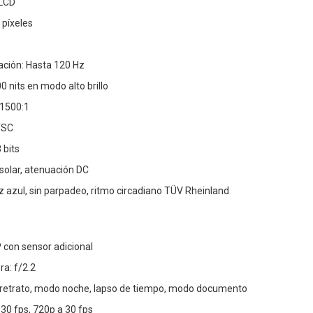
 LCD
 píxeles
ación: Hasta 120 Hz
800 nits en modo alto brillo
 1500:1
TSC
 bits
solar, atenuación DC
uz azul, sin parpadeo, ritmo circadiano TÜV Rheinland
 con sensor adicional
a: f/2.2
retrato, modo noche, lapso de tiempo, modo documento
 30 fps, 720p a 30 fps