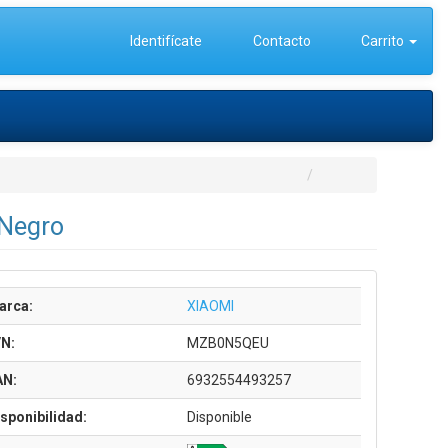
Identifícate
Contacto
Carrito
 Negro
arca:
XIAOMI
/N:
MZB0N5QEU
AN:
6932554493257
sponibilidad:
Disponible