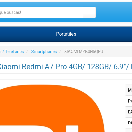
Portatiles
 / Teléfonos
Smartphones
XIAOMI MZB0N5QEU
iaomi Redmi A7 Pro 4GB/ 128GB/ 6.9"/
M
P
E
Di