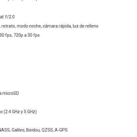
l: f/2.0
, retrato, modo noche, cámara rápida, luz de relleno
30 fps, 720p a 30 fps
ra microSD
ac (2.4 GHz y 5 GHz)
ASS, Galileo, Beidou, QZSS, A-GPS