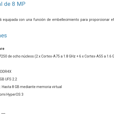
l de 8 MP
á equipada con una función de embellecimiento para proporcionar ef
nes
are
50 de ocho núcleos (2 x Cortex-A75 a 1.8 GHz + 6 x Cortex-A55 a 1.6 
PDDR4X
GB UFS 2.2
 Hasta 8 GB mediante memoria virtual
aomi HyperOS 3