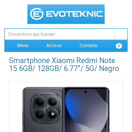
Menú
Acceso
Contacto
0
Smartphone Xiaomi Redmi Note
15 6GB/ 128GB/ 6.77"/ 5G/ Negro