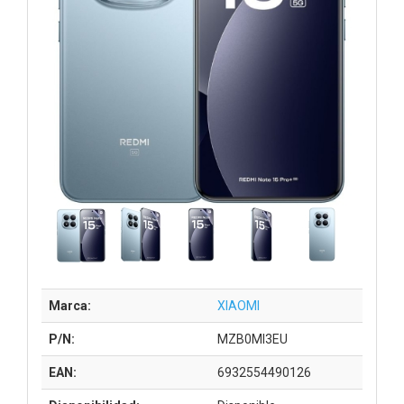
Marca:
XIAOMI
P/N:
MZB0MI3EU
EAN:
6932554490126