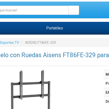
Portatiles
Soportes TV
AISENS FT86FE-329
elo con Ruedas Aisens FT86FE-329 para
M
P
E
Di