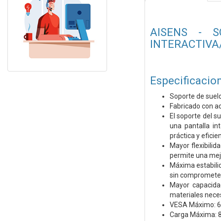
AISENS - 
INTERACTIVA/
Especificacion
Soporte de suelo
Fabricado con ac
El soporte del s
una pantalla in
práctica y eficie
Mayor flexibilid
permite una mej
Máxima estabilid
sin comprometer
Mayor capacida
materiales neces
VESA Máximo: 6
Carga Máxima: 