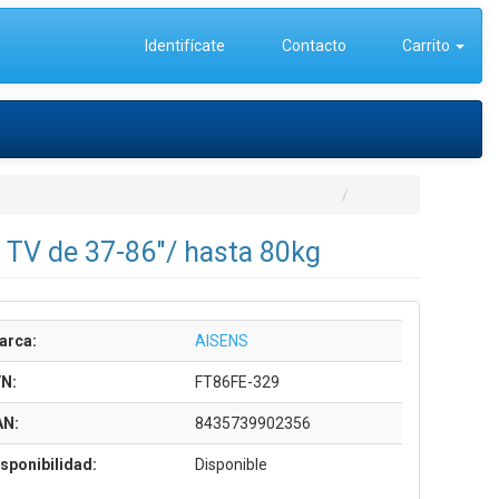
Identifícate
Contacto
Carrito
 TV de 37-86"/ hasta 80kg
arca:
AISENS
/N:
FT86FE-329
AN:
8435739902356
sponibilidad:
Disponible