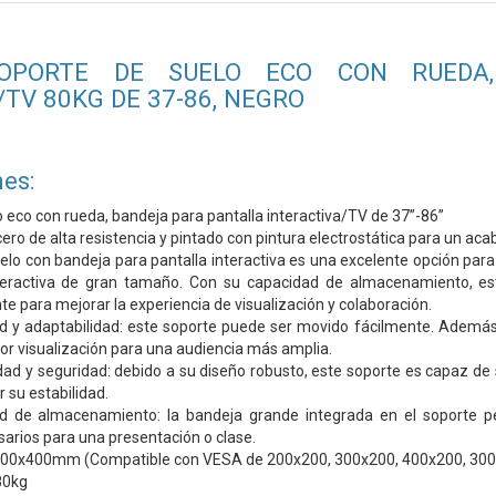
SOPORTE DE SUELO ECO CON RUEDA
TV 80KG DE 37-86, NEGRO
es:
 eco con rueda, bandeja para pantalla interactiva/TV de 37”-86”
ero de alta resistencia y pintado con pintura electrostática para un aca
uelo con bandeja para pantalla interactiva es una excelente opción para
teractiva de gran tamaño. Con su capacidad de almacenamiento, estab
nte para mejorar la experiencia de visualización y colaboración.
ad y adaptabilidad: este soporte puede ser movido fácilmente. Además, 
or visualización para una audiencia más amplia.
ad y seguridad: debido a su diseño robusto, este soporte es capaz de 
 su estabilidad.
d de almacenamiento: la bandeja grande integrada en el soporte pe
arios para una presentación o clase.
00x400mm (Compatible con VESA de 200x200, 300x200, 400x200, 30
80kg