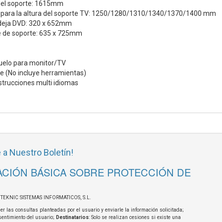
del soporte: 1615mm
 para la altura del soporte TV: 1250/1280/1310/1340/1370/1400 mm
eja DVD: 320 x 652mm
 de soporte: 635 x 725mm
suelo para monitor/TV
je (No incluye herramientas)
strucciones multi idiomas
 a Nuestro Boletín!
CIÓN BÁSICA SOBRE PROTECCIÓN DE
OTEKNIC SISTEMAS INFORMATICOS, S.L.
er las consultas planteadas por el usuario y enviarle la información solicitada;
sentimiento del usuario;
Destinatarios
: Solo se realizan cesiones si existe una