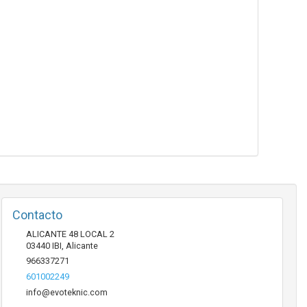
Contacto
ALICANTE 48 LOCAL 2
03440
IBI
,
Alicante
966337271
601002249
info@evoteknic.com