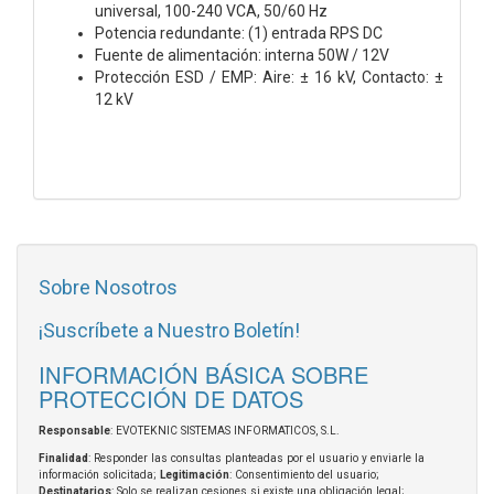
universal, 100-240 VCA, 50/60 Hz
Potencia redundante: (1) entrada RPS DC
Fuente de alimentación: interna 50W / 12V
Protección ESD / EMP: Aire: ± 16 kV, Contacto: ±
12 kV
Sobre Nosotros
¡Suscríbete a Nuestro Boletín!
INFORMACIÓN BÁSICA SOBRE
PROTECCIÓN DE DATOS
Responsable
: EVOTEKNIC SISTEMAS INFORMATICOS, S.L.
Finalidad
: Responder las consultas planteadas por el usuario y enviarle la
información solicitada;
Legitimación
: Consentimiento del usuario;
Destinatarios
: Solo se realizan cesiones si existe una obligación legal;