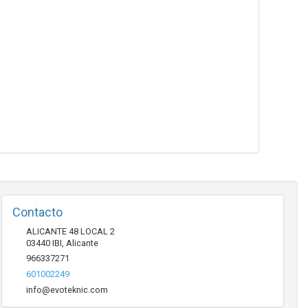
Contacto
ALICANTE 48 LOCAL 2
03440
IBI
,
Alicante
966337271
601002249
info@evoteknic.com