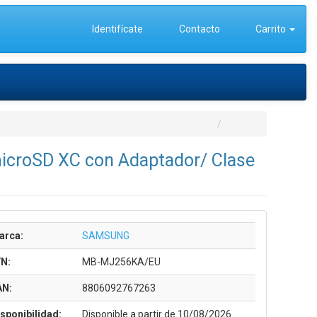
Identifícate
Contacto
Carrito
icroSD XC con Adaptador/ Clase
arca:
SAMSUNG
/N:
MB-MJ256KA/EU
AN:
8806092767263
sponibilidad:
Disponible a partir de 10/08/2026