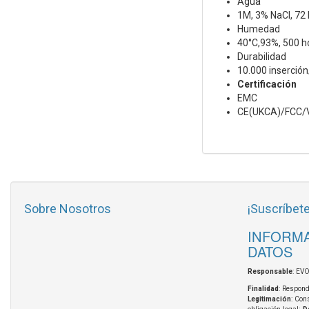
Agua
1M, 3% NaCl, 72
Humedad
40°C,93%, 500 h
Durabilidad
10.000 inserción
Certificación
EMC
CE(UKCA)/FCC/
Sobre Nosotros
¡Suscríbete
INFORMA
DATOS
Responsable
: EV
Finalidad
: Respond
Legitimación
: Con