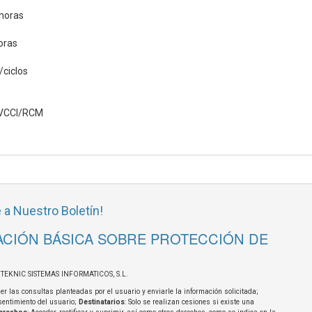
 horas
oras
/ciclos
VCCI/RCM
 a Nuestro Boletín!
CIÓN BÁSICA SOBRE PROTECCIÓN DE
OTEKNIC SISTEMAS INFORMATICOS, S.L.
er las consultas planteadas por el usuario y enviarle la información solicitada;
sentimiento del usuario;
Destinatarios
: Solo se realizan cesiones si existe una