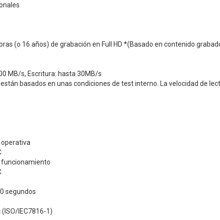
ionales
oras (o 16 años) de grabación en Full HD *(Basado en contenido grabad
00 MB/s, Escritura: hasta 30MB/s
 están basados en unas condiciones de test interno. La velocidad de lec
0
operativa
C
 funcionamiento
C
30 segundos
(ISO/IEC7816-1)