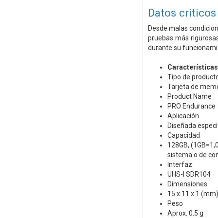
Datos criticos
Desde malas condicione
pruebas más rigurosas 
durante su funcionamie
Característica
Tipo de product
Tarjeta de mem
Product Name
PRO Endurance
Aplicación
Diseñada especí
Capacidad
128GB, (1GB=1,0
sistema o de con
Interfaz
UHS-I SDR104
Dimensiones
15 x 11 x 1 (mm
Peso
Aprox. 0.5 g