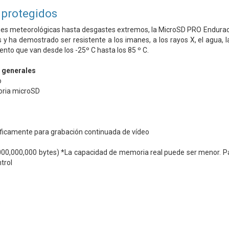
 protegidos
s meteorológicas hasta desgastes extremos, la MicroSD PRO Endurace lo
y ha demostrado ser resistente a los imanes, a los rayos X, el agua, 
nto que van desde los -25º C hasta los 85 º C.
s generales
o
oria microSD
ficamente para grabación continuada de vídeo
00,000,000 bytes) *La capacidad de memoria real puede ser menor. P
trol
)