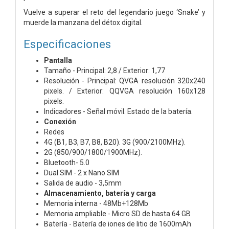
Vuelve a superar el reto del legendario juego ‘Snake’ y
muerde la manzana del détox digital.
Especificaciones
Pantalla
Tamaño - Principal: 2,8 / Exterior: 1,77
Resolución - Principal: QVGA resolución 320x240
pixels. / Exterior: QQVGA resolución 160x128
pixels.
Indicadores - Señal móvil. Estado de la batería.
Conexión
Redes
4G (B1, B3, B7, B8, B20). 3G (900/2100MHz).
2G (850/900/1800/1900MHz).
Bluetooth- 5.0
Dual SIM - 2 x Nano SIM
Salida de audio - 3,5mm
Almacenamiento, batería y carga
Memoria interna - 48Mb+128Mb
Memoria ampliable - Micro SD de hasta 64 GB
Batería - Batería de iones de litio de 1600mAh