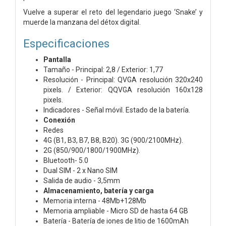
Vuelve a superar el reto del legendario juego ‘Snake’ y
muerde la manzana del détox digital.
Especificaciones
Pantalla
Tamaño - Principal: 2,8 / Exterior: 1,77
Resolución - Principal: QVGA resolución 320x240
pixels. / Exterior: QQVGA resolución 160x128
pixels.
Indicadores - Señal móvil. Estado de la batería.
Conexión
Redes
4G (B1, B3, B7, B8, B20). 3G (900/2100MHz).
2G (850/900/1800/1900MHz).
Bluetooth- 5.0
Dual SIM - 2 x Nano SIM
Salida de audio - 3,5mm
Almacenamiento, batería y carga
Memoria interna - 48Mb+128Mb
Memoria ampliable - Micro SD de hasta 64 GB
Batería - Batería de iones de litio de 1600mAh