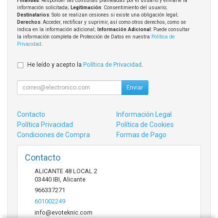
Finalidad
: Responder las consultas planteadas por el usuario y enviarle la
información solicitada;
Legitimación
: Consentimiento del usuario;
Destinatarios
: Solo se realizan cesiones si existe una obligación legal;
Derechos
: Acceder, rectificar y suprimir, así como otros derechos, como se
indica en la información adicional;
Información Adicional
: Puede consultar
la información completa de Protección de Datos en nuestra
Política de
Privacidad
.
He leído y acepto la
Política de Privacidad
.
Enviar
Contacto
Información Legal
Política Privacidad
Política de Cookies
Condiciones de Compra
Formas de Pago
Contacto
ALICANTE 48 LOCAL 2
03440
IBI
,
Alicante
966337271
601002249
info@evoteknic.com