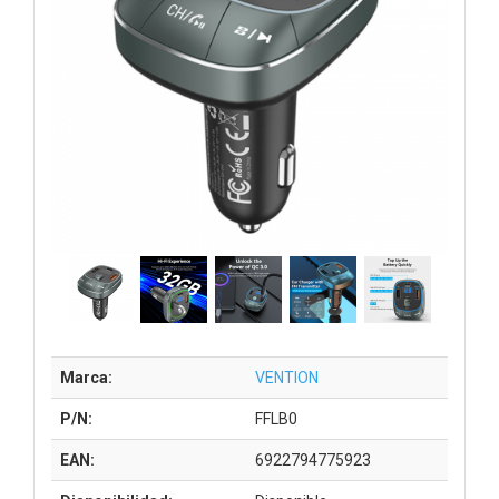
Marca:
VENTION
P/N:
FFLB0
EAN:
6922794775923