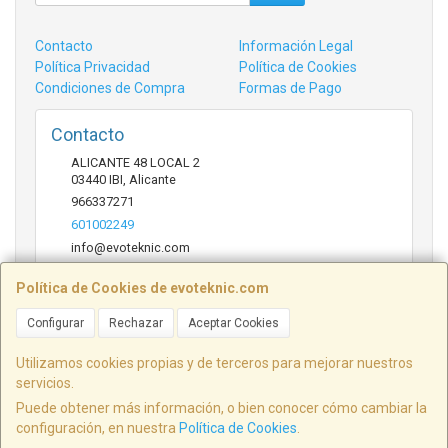
Contacto
Información Legal
Política Privacidad
Política de Cookies
Condiciones de Compra
Formas de Pago
Contacto
ALICANTE 48 LOCAL 2
03440
IBI
,
Alicante
966337271
601002249
info@evoteknic.com
Política de Cookies de evoteknic.com
Horario
Configurar
Rechazar
Aceptar Cookies
09:30 A 20:30
Utilizamos cookies propias y de terceros para mejorar nuestros
servicios.
Puede obtener más información, o bien conocer cómo cambiar la
ALICANTE 48 LOCAL 2, 03440, Alicante, España. - C.I.F.: B54578497 - Tfno:
configuración, en nuestra
Política de Cookies
.
601002249