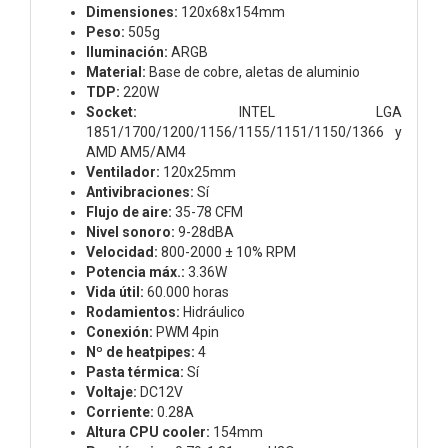
Dimensiones:
120x68x154mm
Peso:
505g
Iluminación:
ARGB
Material:
Base de cobre, aletas de aluminio
TDP:
220W
Socket:
INTEL LGA
1851/1700/1200/1156/1155/1151/1150/1366 y
AMD AM5/AM4
Ventilador:
120x25mm
Antivibraciones:
Sí
Flujo de aire:
35-78 CFM
Nivel sonoro:
9-28dBA
Velocidad:
800-2000 ± 10% RPM
Potencia máx.:
3.36W
Vida útil:
60.000 horas
Rodamientos:
Hidráulico
Conexión:
PWM 4pin
Nº de heatpipes:
4
Pasta térmica:
Sí
Voltaje:
DC12V
Corriente:
0.28A
Altura CPU cooler:
154mm