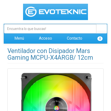
Menú
Acceso
Contacto
0
Ventilador con Disipador Mars
Gaming MCPU-X4ARGB/ 12cm