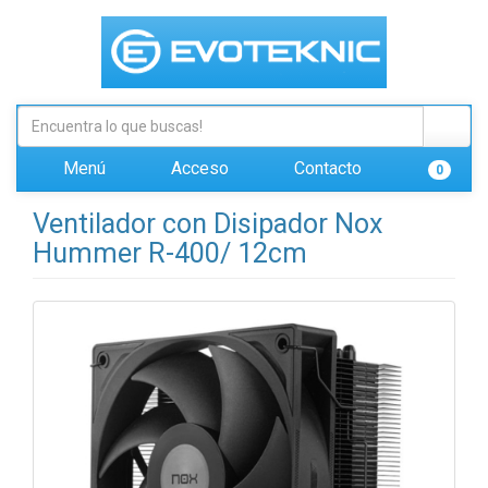
Menú
Acceso
Contacto
0
Ventilador con Disipador Nox
Hummer R-400/ 12cm