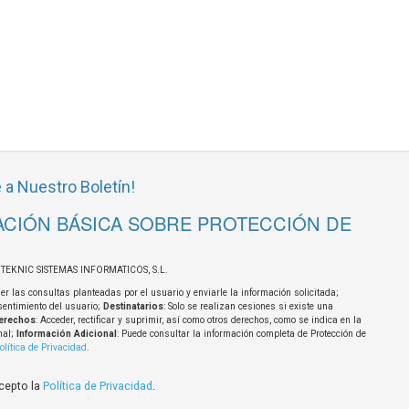
 a Nuestro Boletín!
CIÓN BÁSICA SOBRE PROTECCIÓN DE
OTEKNIC SISTEMAS INFORMATICOS, S.L.
er las consultas planteadas por el usuario y enviarle la información solicitada;
sentimiento del usuario;
Destinatarios
: Solo se realizan cesiones si existe una
erechos
: Acceder, rectificar y suprimir, así como otros derechos, como se indica en la
nal;
Información Adicional
: Puede consultar la información completa de Protección de
olítica de Privacidad
.
acepto la
Política de Privacidad
.