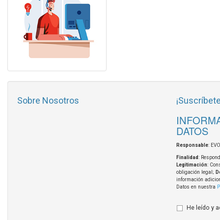
Sobre Nosotros
¡Suscríbete
INFORMA
DATOS
Responsable
: EV
Finalidad
: Respond
Legitimación
: Con
obligación legal;
D
información adicio
Datos en nuestra
P
He leído y 