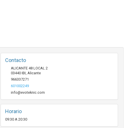
Contacto
ALICANTE 48 LOCAL 2
03440
IBI
,
Alicante
966337271
601002249
info@evoteknic.com
Horario
09:30 A 20:30