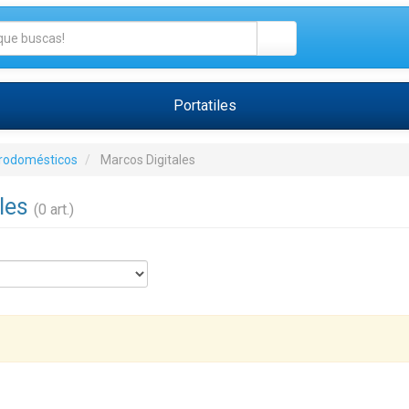
Portatiles
trodomésticos
Marcos Digitales
ales
(0 art.)