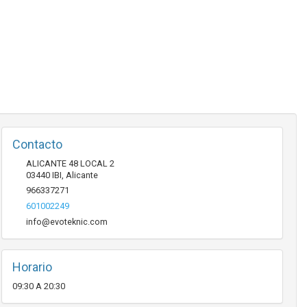
Contacto
ALICANTE 48 LOCAL 2
03440
IBI
,
Alicante
966337271
601002249
info@evoteknic.com
Horario
09:30 A 20:30