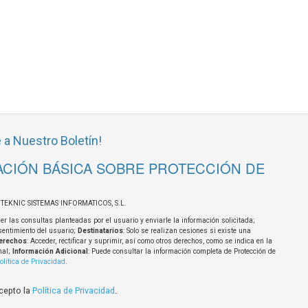
 a Nuestro Boletín!
CIÓN BÁSICA SOBRE PROTECCIÓN DE
OTEKNIC SISTEMAS INFORMATICOS, S.L.
er las consultas planteadas por el usuario y enviarle la información solicitada;
sentimiento del usuario;
Destinatarios
: Solo se realizan cesiones si existe una
erechos
: Acceder, rectificar y suprimir, así como otros derechos, como se indica en la
nal;
Información Adicional
: Puede consultar la información completa de Protección de
olítica de Privacidad
.
acepto la
Política de Privacidad
.