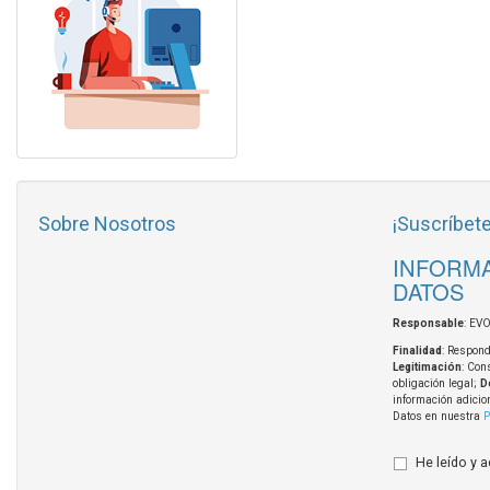
Sobre Nosotros
¡Suscríbete
INFORMA
DATOS
Responsable
: EV
Finalidad
: Respond
Legitimación
: Con
obligación legal;
D
información adicio
Datos en nuestra
P
He leído y 