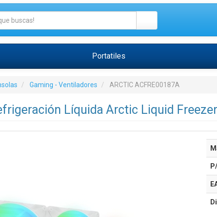
Portatiles
nsolas
Gaming - Ventiladores
ARCTIC ACFRE00187A
frigeración Líquida Arctic Liquid Freezer
M
P
E
Di