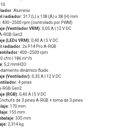
310
diador:
Aluminio
l radiador:
317 (L) x 138 (A) x 38 (H) mm
:
400–2500 rpm (controlado por PWM)
taje (Ventilador VRM):
0,05 A | 12 V DC
A-RGB Gen2
taje (LEDs VRM):
0,40 A | 5 V DC
l radiador:
2x P14 Pro A-RGB
entilador:
400–2500 rpm
0 cfm | 186 m³/h
a:
5,2 mmH2O
damiento dinámico fluido
aje (Ventilador):
0,35 A | 12 V DC
ntilador:
4 pines
A-RGB Gen2
aje (RGB):
0,40 A | 5 V DC
Enchufe de 3 pines A-RGB + toma de 3 pines
laje:
170 mm
laje:
155 mm
balaje:
335 mm
aje:
2,314 kg