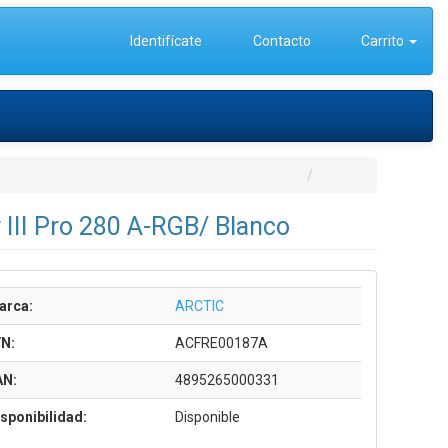
Identifícate
Contacto
Carrito
 III Pro 280 A-RGB/ Blanco
arca:
ARCTIC
/N:
ACFRE00187A
AN:
4895265000331
sponibilidad:
Disponible