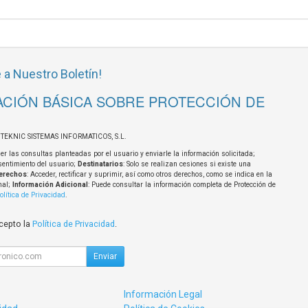
 a Nuestro Boletín!
CIÓN BÁSICA SOBRE PROTECCIÓN DE
OTEKNIC SISTEMAS INFORMATICOS, S.L.
er las consultas planteadas por el usuario y enviarle la información solicitada;
sentimiento del usuario;
Destinatarios
: Solo se realizan cesiones si existe una
erechos
: Acceder, rectificar y suprimir, así como otros derechos, como se indica en la
nal;
Información Adicional
: Puede consultar la información completa de Protección de
olítica de Privacidad
.
acepto la
Política de Privacidad
.
Enviar
Información Legal