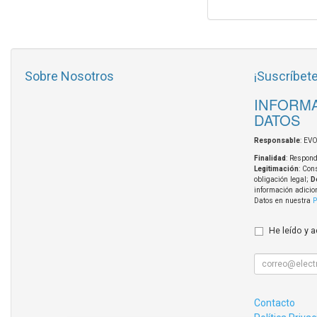
Sobre Nosotros
¡Suscríbete
INFORMA
DATOS
Responsable
: EV
Finalidad
: Respond
Legitimación
: Con
obligación legal;
D
información adicio
Datos en nuestra
P
He leído y 
Contacto