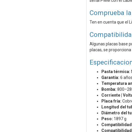
señal PWM con el cable
Comprueba la 
Ten en cuenta que el L
Compatibilida
Algunas placas base pu
placas, se proporciona 
Especificacio
Pasta térmica:
Garantía:
6 año
Temperatura am
Bomba:
800–280
Corriente | Vol
Placa fría:
Cobre
Longitud del tu
Diámetro del tu
Peso:
1897 g
Compatibilidad 
Compatibilida