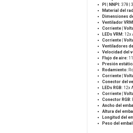
PI | NNPI:
378 | 
Material del ra
Dimensiones de
Ventilador VRM
Corriente | Vol
LEDs VRM:
12x 
Corriente | Vol
Ventiladores de
Velocidad del v
Flujo de aire:
11
Presión estátic
Rodamiento:
Ro
Corriente | Volt
Conector del ve
LEDs RGB:
12x 
Corriente | Volt
Conector RGB:
Ancho del emba
Altura del emba
Longitud del em
Peso del embal