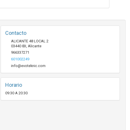
Contacto
ALICANTE 48 LOCAL 2
03440
IBI
,
Alicante
966337271
601002249
info@evoteknic.com
Horario
09:30 A 20:30