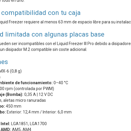
 todo en uno.
compatibilidad con tu caja
iquid Freezer requiere al menos 63 mm de espacio libre para su instalac
d limitada con algunas placas base
eden ser incompatibles con el Liquid Freezer III Pro debido a disipado
un disipador M.2 compatible sin coste adicional.
nes
MX-6 (0,8 g)
s
biente de funcionamiento:
0–40 °C
0 rpm (controlada por PWM)
taje (Bomba):
0,35 A | 12 V DC
, aletas micro ranuradas
bo:
450 mm
bo:
Exterior: 12,4 mm / Interior: 6,0 mm
Intel:
LGA1851, LGA1700
d AMD:
AM5, AM4