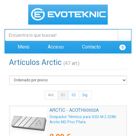
Menú
Acceso
Contacto
0
Artículos Arctic
(47 art.)
Ant.
01
02
Sig.
ARCTIC - ACOTH00002A
Disipador Térmico para SSD M.2 2280
Arctic M2 Pro/ Plata