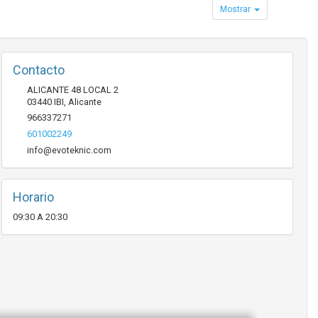
Mostrar
Contacto
ALICANTE 48 LOCAL 2
03440
IBI
,
Alicante
966337271
601002249
info@evoteknic.com
Horario
09:30 A 20:30