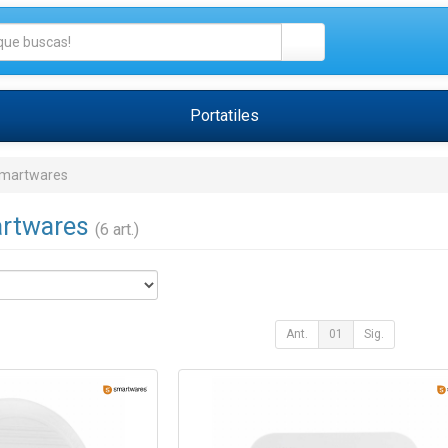
Portatiles
martwares
artwares
(6 art.)
Ant.
01
Sig.