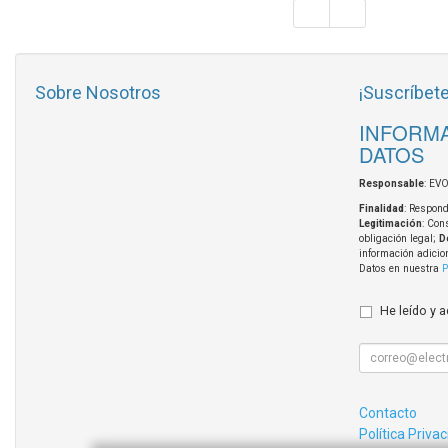
Sobre Nosotros
¡Suscríbete
INFORMA
DATOS
Responsable
: EV
Finalidad
: Respond
Legitimación
: Con
obligación legal;
D
información adicio
Datos en nuestra
P
He leído y 
Contacto
Política Priva