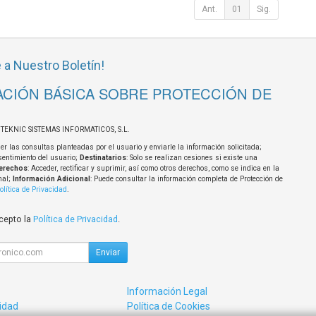
Ant.
01
Sig.
 a Nuestro Boletín!
CIÓN BÁSICA SOBRE PROTECCIÓN DE
OTEKNIC SISTEMAS INFORMATICOS, S.L.
er las consultas planteadas por el usuario y enviarle la información solicitada;
sentimiento del usuario;
Destinatarios
: Solo se realizan cesiones si existe una
erechos
: Acceder, rectificar y suprimir, así como otros derechos, como se indica en la
nal;
Información Adicional
: Puede consultar la información completa de Protección de
olítica de Privacidad
.
acepto la
Política de Privacidad
.
Enviar
Información Legal
cidad
Política de Cookies